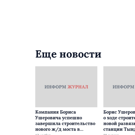
Еще новости
Компания Бориса
Борис Ушеров
Ушеровича успешно
о ходе строит
завершила строительство
новой развяз
нового ж/д моста в
станции Тын
Забайкалье