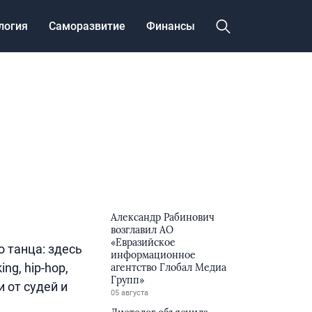
логия
Саморазвитие
Финансы
Александр Рабинович
возглавил АО
«Евразийское
о танца: здесь
информационное
g, hip-hop,
агентство Глобал Медиа
Групп»
и от судей и
05 августа