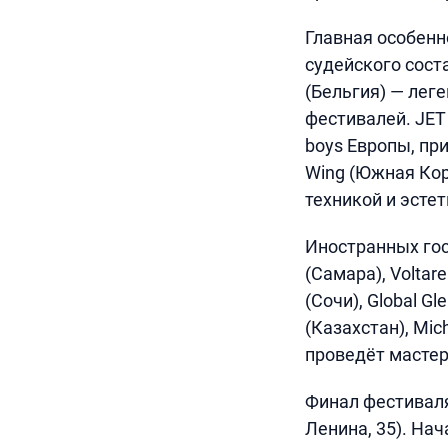
Главная особенн
судейского сост
(Бельгия) — леге
фестивалей. JET 
boys Европы, при
Wing (Южная Кор
техникой и эстет
Иностранных гос
(Самара), Voltar
(Сочи), Global G
(Казахстан), Mic
проведёт мастер
Финал фестиваля
Ленина, 35). На