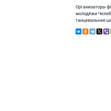
Организаторы фе
молодёжи Челяби
танцевальная шк