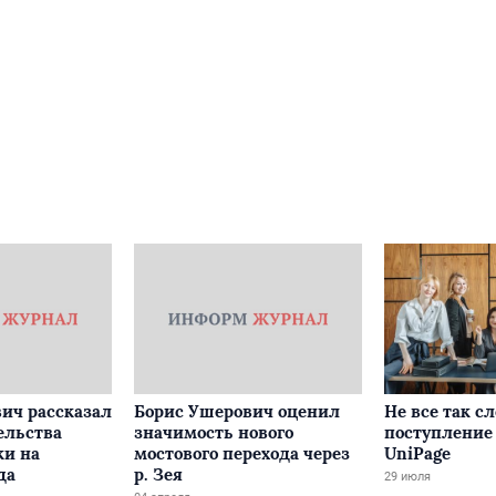
ич рассказал
Борис Ушерович оценил
Не все так с
ельства
значимость нового
поступление 
ки на
мостового перехода через
UniPage
да
р. Зея
29 июля