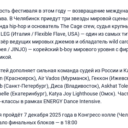
ость фестиваля в этом году — возвращение междун
ава. В Челябинск приедут три звезды мировой сцены.
нда hip-hop и основатель The Cage crew, судья круп
LEG (Италия / Flexible Flave, USA) — один из самых т
зёр ведущих мировых джемов и обладатель wild card 
ея / JINJO) — корейский b-boy мирового уровня с ф
икой.
тей дополняет сильная команда судей из России и Ка
en (Красноярск), Air Vados (Мурманск), Геккон (Ижевс
leb (Санкт-Петербург), Диса (Владивосток), Askhat Tol
helle (Екатеринбург), Katya Joy Lighthouse (Омск). Час
-классы в рамках ENERGY Dance Intensive.
 пройдёт 7 декабря 2025 года в Конгресс-холле (Чел
чало финальных блоков — в 18:00