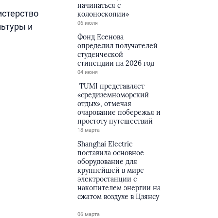
начинаться с
истерство
колоноскопии»
06 июля
льтуры и
Фонд Есенова
определил получателей
студенческой
стипендии на 2026 год
04 июня
TUMI представляет
«средиземноморский
отдых», отмечая
очарование побережья и
простоту путешествий
18 марта
Shanghai Electric
поставила основное
оборудование для
крупнейшей в мире
электростанции с
накопителем энергии на
сжатом воздухе в Цзянсу
06 марта