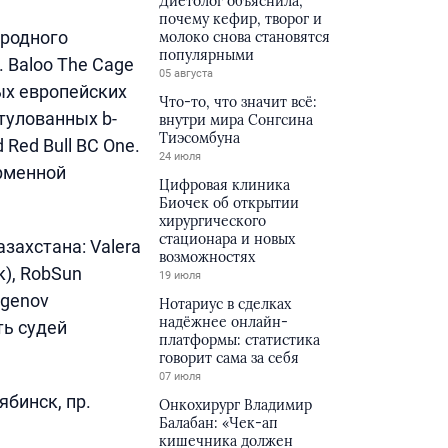
Диетолог объяснила,
почему кефир, творог и
ародного
молоко снова становятся
популярными
 Baloo The Cage
05 августа
ных европейских
Что-то, что значит всё:
итулованных b-
внутри мира Сонгсина
Тиэсомбуна
Red Bull BC One.
24 июля
ирменной
Цифровая клиника
Биочек об открытии
хирургического
стационара и новых
захстана: Valera
возможностях
к), RobSun
19 июля
egenov
Нотариус в сделках
надёжнее онлайн-
ть судей
платформы: статистика
говорит сама за себя
07 июля
ябинск, пр.
Онкохирург Владимир
Балабан: «Чек-ап
кишечника должен