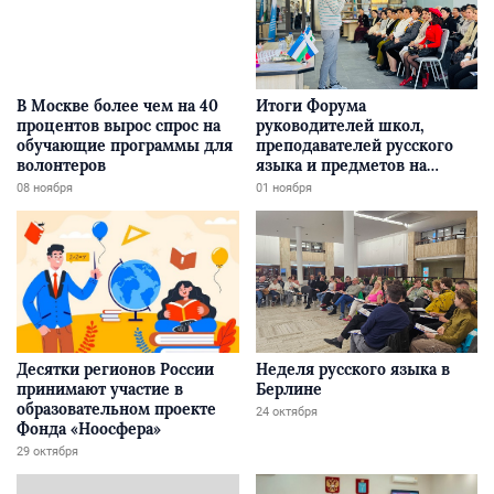
В Москве более чем на 40
Итоги Форума
процентов вырос спрос на
руководителей школ,
обучающие программы для
преподавателей русского
волонтеров
языка и предметов на
русском языке в г. Бухаре
08 ноября
01 ноября
Десятки регионов России
Неделя русского языка в
принимают участие в
Берлине
образовательном проекте
24 октября
Фонда «Ноосфера»
29 октября