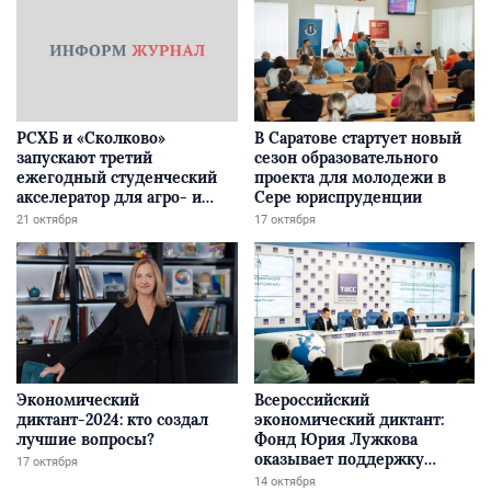
РСХБ и «Сколково»
В Саратове стартует новый
запускают третий
сезон образовательного
ежегодный студенческий
проекта для молодежи в
акселератор для агро- и
Сере юриспруденции
финтех-стартапов
21 октября
17 октября
Экономический
Всероссийский
диктант-2024: кто создал
экономический диктант:
лучшие вопросы?
Фонд Юрия Лужкова
оказывает поддержку
17 октября
акции
14 октября