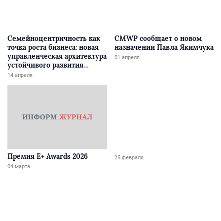
Семейноцентричность как
CMWP сообщает о новом
точка роста бизнеса: новая
назначении Павла Якимчука
управленческая архитектура
01 апреля
устойчивого развития
российских компаний будет
14 апреля
представлена на бизнес-
конгрессе в Москве
Премия E+ Awards 2026
25 февраля
04 марта