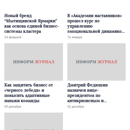
Новый бренд
В «Академии наставников»
“Мытищинской Ярмарки”
прошел курс по
как основа единой бизнес-
управлению
системы кластера
эмоциональной динамикой
творчества
24 февраля
16 января
Как защитить бизнес от
Дмитрий Федюшин
«черного лебедя» и
назначен вице-
повысить адаптивные
президентом по
навыки команды
антикризисным и
цифровым коммуникациям
09 декабря
02 декабря
КГ PROGRESS