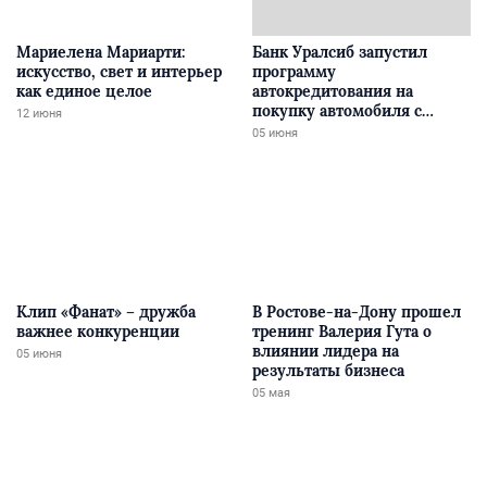
Мариелена Мариарти:
Банк Уралсиб запустил
искусство, свет и интерьер
программу
как единое целое
автокредитования на
покупку автомобиля с
12 июня
пробегом у физлиц на
05 июня
Авито
Клип «Фанат» – дружба
В Ростове-на-Дону прошел
важнее конкуренции
тренинг Валерия Гута о
влиянии лидера на
05 июня
результаты бизнеса
05 мая