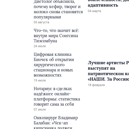
Диетолог объяснила,
адаптивность
почему кефир, творог и
молоко снова становятся
04 марта
популярными
05 августа
Что-то, что значит всё:
внутри мира Сонгсина
Тиэсомбуна
24 июля
Цифровая клиника
Биочек об открытии
Лучшие артисты Р
хирургического
выступят на
стационара и новых
патриотическом к
возможностях
«НАШИ. За Россию
19 июля
матушку!»
18 февраля
Нотариус в сделках
надёжнее онлайн-
платформы: статистика
говорит сама за себя
07 июля
Онкохирург Владимир
Балабан: «Чек-ап
кишечника должен