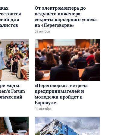
мках
От электромонтера до
состоится
ведущего инженера:
ссий для
секреты карьерного успеха
алистов
на «Переговорке»
09 ноября
ре моды:
«Переговорка»: встреча
n’s Forum
предпринимателей и
огический
молодежи пройдет в
Барнауле
04 октября