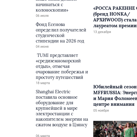
начинаться с
«РОССА РАКЕННЕ 
колоноскопии»
(бренд HONKA/
06 июля
АРХИWOOD) стала
Фонд Есенова
лауреатом премии
определил получателей
Ведомости «Стиль
13 декабря
студенческой
2024»
стипендии на 2026 год
04 июня
TUMI представляет
«средиземноморский
отдых», отмечая
очарование побережья и
простоту путешествий
18 марта
Юбилейный сезон
Shanghai Electric
MFFRUSSIA: Энерг
поставила основное
и Мария Фоломеев
оборудование для
центре внимания
крупнейшей в мире
05 ноября
электростанции с
накопителем энергии на
сжатом воздухе в Цзянсу
06 марта