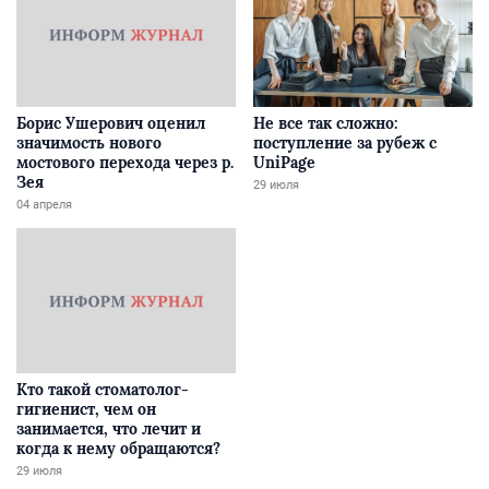
Борис Ушерович оценил
Не все так сложно:
значимость нового
поступление за рубеж с
мостового перехода через р.
UniPage
Зея
29 июля
04 апреля
Кто такой стоматолог-
гигиенист, чем он
занимается, что лечит и
когда к нему обращаются?
29 июля