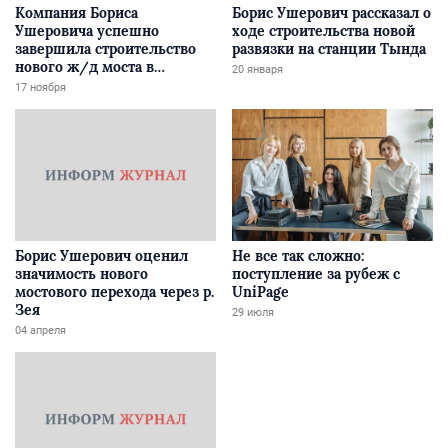
Компания Бориса
Борис Ушерович рассказал о
Ушеровича успешно
ходе строительства новой
завершила строительство
развязки на станции Тында
нового ж/д моста в
20 января
Забайкалье
17 ноября
Борис Ушерович оценил
Не все так сложно:
значимость нового
поступление за рубеж с
мостового перехода через р.
UniPage
Зея
29 июля
04 апреля