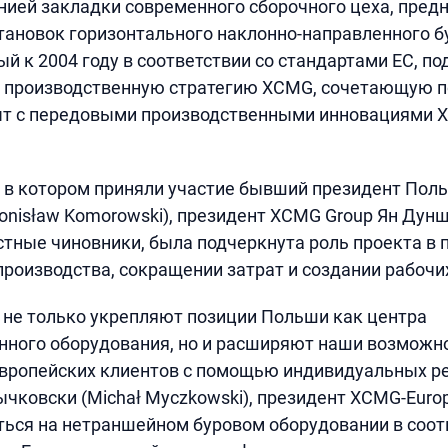
ией закладки современного сборочного цеха, пред
тановок горизонтального наклонно-направленного бу
ый к 2004 году в соответствии со стандартами ЕС, п
 производственную стратегию XCMG, сочетающую п
т с передовыми производственными инновациями 
 в котором приняли участие бывший президент Пол
onisław Komorowski), президент XCMG Group Ян Дунш
стные чиновники, была подчеркнута роль проекта в
роизводства, сокращении затрат и создании рабочи
 не только укрепляют позиции Польши как центра
ного оборудования, но и расширяют наши возможно
вропейских клиентов с помощью индивидуальных р
чковски (Michał Myczkowski), президент XCMG-Europ
ься на нетраншейном буровом оборудовании в соот