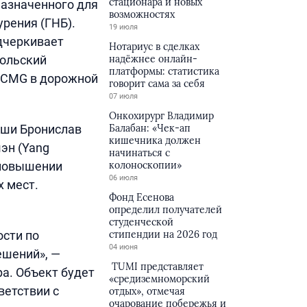
стационара и новых
назначенного для
возможностях
рения (ГНБ).
19 июля
одчеркивает
Нотариус в сделках
ольский
надёжнее онлайн-
платформы: статистика
XCMG в дорожной
говорит сама за себя
07 июля
Онкохирург Владимир
ьши Бронислав
Балабан: «Чек-ап
кишечника должен
эн (Yang
начинаться с
 повышении
колоноскопии»
06 июля
х мест.
Фонд Есенова
определил получателей
студенческой
сти по
стипендии на 2026 год
04 июня
ешений», —
TUMI представляет
a. Объект будет
«средиземноморский
ветствии с
отдых», отмечая
очарование побережья и