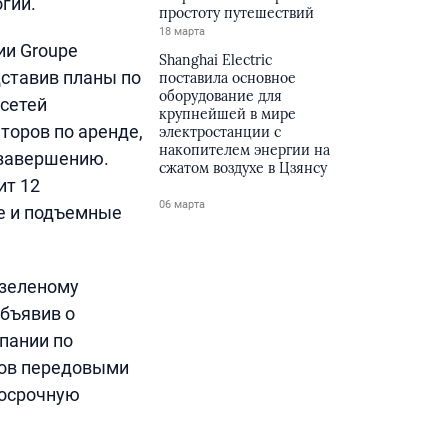
гии.
простоту путешествий
18 марта
ии Groupe
Shanghai Electric
ставив планы по
поставила основное
оборудование для
 сетей
крупнейшей в мире
оров по аренде,
электростанции с
накопителем энергии на
к завершению.
сжатом воздухе в Цзянсу
ит 12
06 марта
е и подъемные
 зеленому
объявив о
пании по
тов передовыми
госрочную