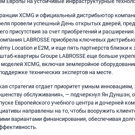
м Европы на устойчивые инфраструктурные техноло
Франции XCMG и официальный дистрибьютор компан
еля провели успешный День открытых дверей, пред
го присутствия за счет приобретений и расширения
Компания LABROSSE приобрела ключевых дистрибьют
lémy Location и E2M, и еще пять партнерств близки 
 штаб-квартиры Groupe LABROSSE еще больше укреп
 моделей XCMG, включая землеройное оборудовани
поддержке технических экспертов на месте.
ая стратегия отдает приоритет умным инновациям,
ршенству обслуживания», — подчеркнул Ян Дуншэн, 
уске Европейского учебного центра и дочерней ком
ициативы направлены на то, чтобы вооружить клиен
кими вариантами финансирования, обеспечивая дол
ффективность.