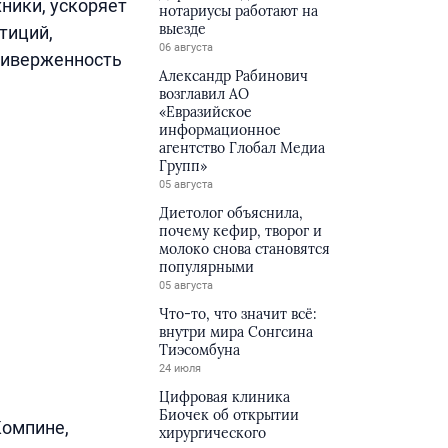
ники, ускоряет
нотариусы работают на
выезде
тиций,
06 августа
приверженность
Александр Рабинович
возглавил АО
«Евразийское
информационное
агентство Глобал Медиа
Групп»
05 августа
Диетолог объяснила,
почему кефир, творог и
молоко снова становятся
популярными
05 августа
Что-то, что значит всё:
внутри мира Сонгсина
Тиэсомбуна
24 июля
Цифровая клиника
Биочек об открытии
Компине,
хирургического