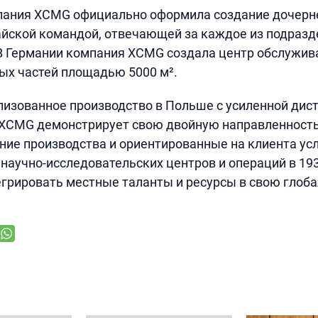
пания XCMG официально оформила создание дочерн
йской командой, отвечающей за каждое из подразд
В Германии компания XCMG создала центр обслужива
ых частей площадью 5000 м².
изованное производство в Польше с усиленной дис
 XCMG демонстрирует свою двойную направленность
ие производства и ориентированные на клиента усл
аучно-исследовательских центров и операций в 19
грировать местные таланты и ресурсы в свою глоб