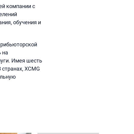
ей компании с
елений
ния, обучения и
трибьюторской
 на
уги. Имея шесть
3 странах, XCMG
альную