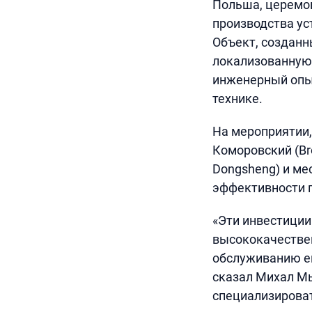
Польша, церемон
производства ус
Объект, созданн
локализованную
инженерный опы
технике.
На мероприятии,
Коморовский (Br
Dongsheng) и ме
эффективности п
«Эти инвестиции
высококачествен
обслуживанию е
сказал Михал Мы
специализироват