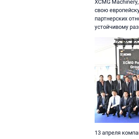
XCMG Machinery,
свою европейску
партнерских отн
устойчивому раз
13 апреля компа