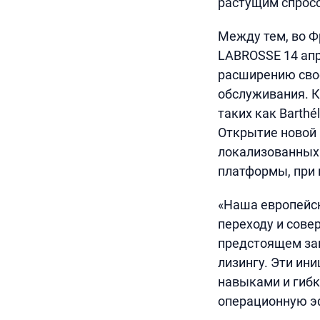
растущим спросо
Между тем, во 
LABROSSE 14 апр
расширению свое
обслуживания. 
таких как Barthé
Открытие новой
локализованных
платформы, при 
«Наша европейск
переходу и сове
предстоящем зап
лизингу. Эти ин
навыками и гиб
операционную э