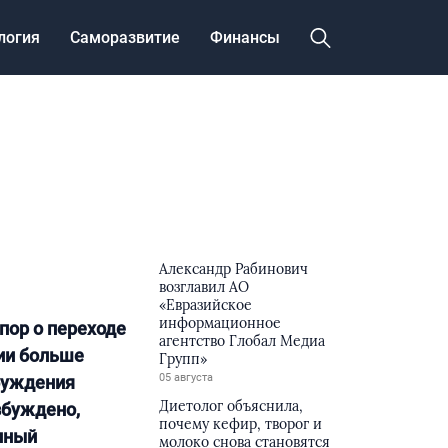
логия
Саморазвитие
Финансы
Александр Рабинович
возглавил АО
«Евразийское
информационное
пор о переходе
агентство Глобал Медиа
рии больше
Групп»
05 августа
буждения
Диетолог объяснила,
збуждено,
почему кефир, творог и
пный
молоко снова становятся