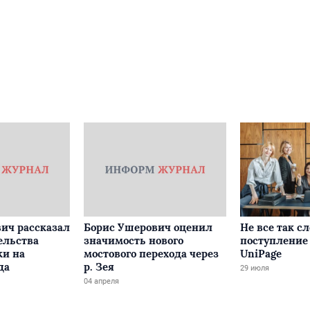
ич рассказал
Борис Ушерович оценил
Не все так с
ельства
значимость нового
поступление 
ки на
мостового перехода через
UniPage
да
р. Зея
29 июля
04 апреля