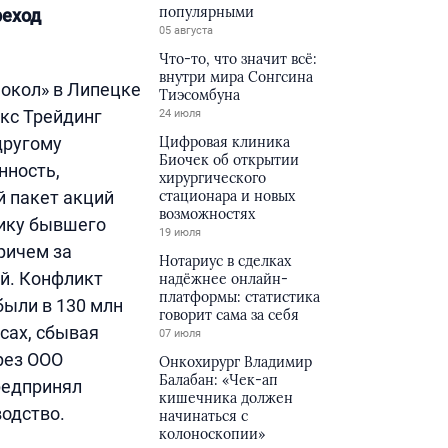
популярными
реход
05 августа
Что-то, что значит всё:
внутри мира Сонгсина
Сокол» в Липецке
Тиэсомбуна
окс Трейдинг
24 июля
другому
Цифровая клиника
Биочек об открытии
нность,
хирургического
й пакет акций
стационара и новых
возможностях
нику бывшего
19 июля
ричем за
Нотариус в сделках
ей. Конфликт
надёжнее онлайн-
платформы: статистика
были в 130 млн
говорит сама за себя
сах, сбывая
07 июля
рез ООО
Онкохирург Владимир
Балабан: «Чек-ап
редпринял
кишечника должен
водство.
начинаться с
колоноскопии»