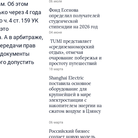
06 июля
м. Об этом
Фонд Есенова
ко через 4 года
определил получателей
ч. 4 ст. 159 УК
студенческой
стипендии на 2026 год
это
04 июня
. А в арбитраже,
TUMI представляет
передачи прав
«средиземноморский
отдых», отмечая
 документы
очарование побережья и
го допустить
простоту путешествий
18 марта
Shanghai Electric
поставила основное
оборудование для
крупнейшей в мире
электростанции с
накопителем энергии на
сжатом воздухе в Цзянсу
06 марта
Российский бизнес
создает новую модель