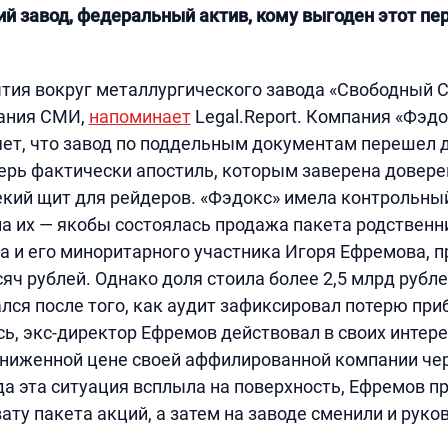
й завод, федеральный актив, кому выгоден этот пе
ытия вокруг металлургического завода «Свободный 
мания СМИ,
напоминает
Legal.Report. Компания «Фэд
ет, что завод по поддельным документам перешел 
перь фактически апостиль, которым заверена довере
екий щит для рейдеров. «Фэдокс» имела контрольны
яла их — якобы состоялась продажа пакета родствен
а и его миноритарного участника Игоря Ефремова, п
яч рублей. Однако доля стоила более 2,5 млрд рубл
лся после того, как аудит зафиксировал потерю при
сь, экс-директор Ефремов действовал в своих интере
аниженной цене своей аффилированной компании че
да эта ситуация всплыла на поверхность, Ефремов п
ату пакета акций, а затем на заводе сменили и руко