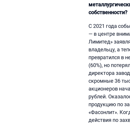
металлургически
собственности?
С 2021 года соб
— в центре вни
Лимитед» заявля
владельцу, а те
превратился в н
(60%), но потер
директора завод
скромные 36 тыс
акционеров нача
рублей. Оказало
продукцию по з
«Фасонлит». Ког
действия по захв