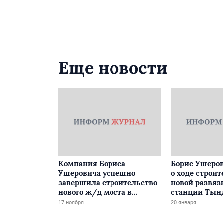
Еще новости
Компания Бориса
Борис Ушеров
Ушеровича успешно
о ходе строит
завершила строительство
новой развяз
нового ж/д моста в
станции Тын
Забайкалье
17 ноября
20 января