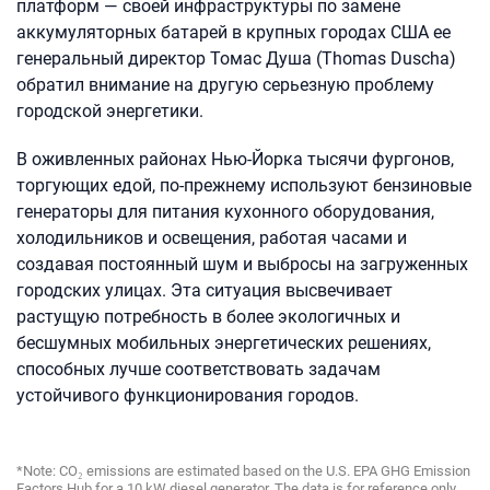
платформ — своей инфраструктуры по замене
аккумуляторных батарей в крупных городах США ее
генеральный директор Томас Душа (Thomas Duscha)
обратил внимание на другую серьезную проблему
городской энергетики.
В оживленных районах Нью-Йорка тысячи фургонов,
торгующих едой, по-прежнему используют бензиновые
генераторы для питания кухонного оборудования,
холодильников и освещения, работая часами и
создавая постоянный шум и выбросы на загруженных
городских улицах. Эта ситуация высвечивает
растущую потребность в более экологичных и
бесшумных мобильных энергетических решениях,
способных лучше соответствовать задачам
устойчивого функционирования городов.
*Note: CO₂ emissions are estimated based on the U.S. EPA GHG Emission
Factors Hub for a 10 kW diesel generator. The data is for reference only.