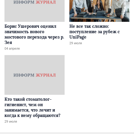
Борис Ушерович оценил
Не все так сложно:
значимость нового
поступление за рубеж с
мостового перехода через р.
UniPage
Зея
29 июля
04 апреля
Кто такой стоматолог-
гигиенист, чем он
занимается, что лечит и
когда к нему обращаются?
29 июля