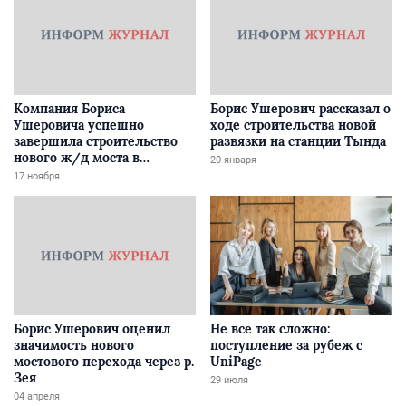
Компания Бориса
Борис Ушерович рассказал о
Ушеровича успешно
ходе строительства новой
завершила строительство
развязки на станции Тында
нового ж/д моста в
20 января
Забайкалье
17 ноября
Борис Ушерович оценил
Не все так сложно:
значимость нового
поступление за рубеж с
мостового перехода через р.
UniPage
Зея
29 июля
04 апреля