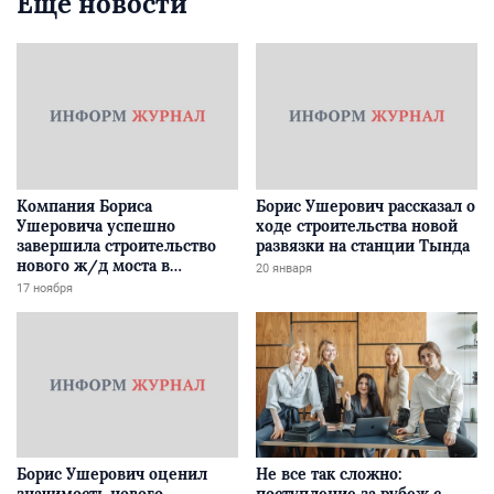
Еще новости
Компания Бориса
Борис Ушерович рассказал о
Ушеровича успешно
ходе строительства новой
завершила строительство
развязки на станции Тында
нового ж/д моста в
20 января
Забайкалье
17 ноября
Борис Ушерович оценил
Не все так сложно: