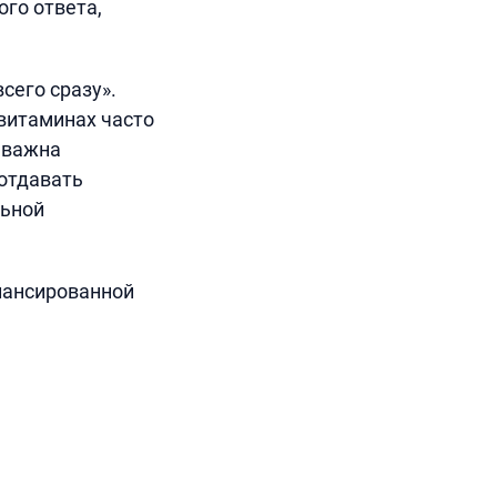
го ответа,
сего сразу».
ивитаминах часто
 важна
отдавать
льной
лансированной