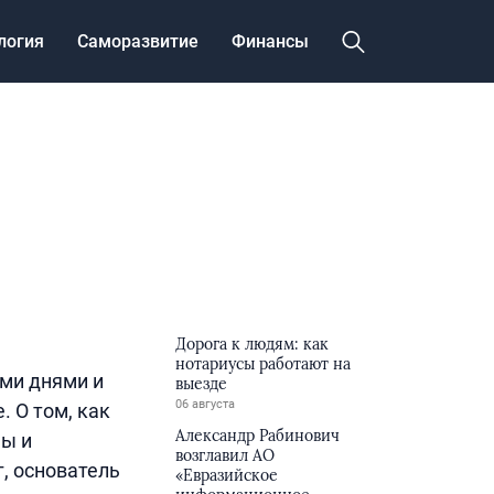
логия
Саморазвитие
Финансы
Дорога к людям: как
нотариусы работают на
ми днями и
выезде
06 августа
 О том, как
Александр Рабинович
ны и
возглавил АО
, основатель
«Евразийское