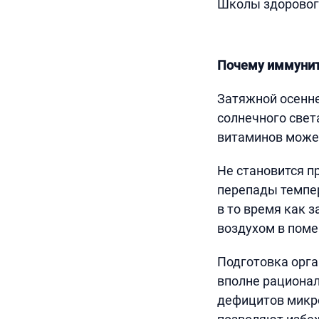
Школы здорового
Почему иммунит
Затяжной осенне
солнечного свет
витаминов може
Не становится п
перепады темпер
в то время как 
воздухом в пом
Подготовка орга
вполне рационал
дефицитов микро