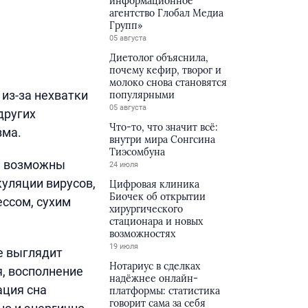
информационное
агентство Глобал Медиа
Групп»
05 августа
Диетолог объяснила,
почему кефир, творог и
молоко снова становятся
 из-за нехватки
популярными
05 августа
других
Что-то, что значит всё:
зма.
внутри мира Сонгсина
Тиэсомбуна
ля возможны
24 июля
куляции вирусов,
Цифровая клиника
Биочек об открытии
ссом, сухим
хирургического
стационара и новых
возможностях
19 июля
е выглядит
Нотариус в сделках
, восполнение
надёжнее онлайн-
ация сна
платформы: статистика
говорит сама за себя