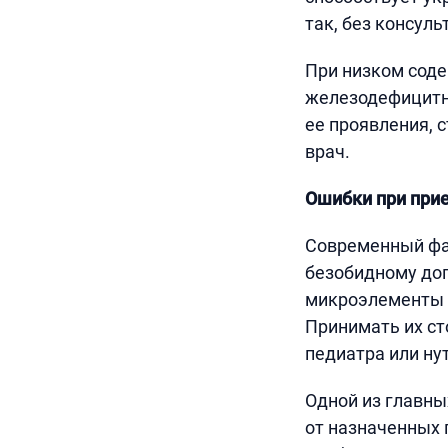
так, без консуль
При низком соде
железодефицитна
ее проявления, 
врач.
Ошибки при при
Современный фар
безобидному до
микроэлементы –
Принимать их ст
педиатра или ну
Одной из главны
от назначенных 