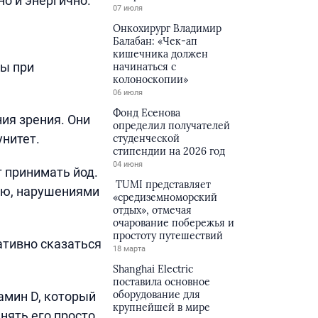
но и энергично.
07 июля
Онкохирург Владимир
Балабан: «Чек-ап
кишечника должен
ы при
начинаться с
колоноскопии»
06 июля
Фонд Есенова
ия зрения. Они
определил получателей
унитет.
студенческой
стипендии на 2026 год
04 июня
 принимать йод.
TUMI представляет
ью, нарушениями
«средиземноморский
отдых», отмечая
очарование побережья и
простоту путешествий
ативно сказаться
18 марта
Shanghai Electric
поставила основное
оборудование для
амин D, который
крупнейшей в мире
нять его просто