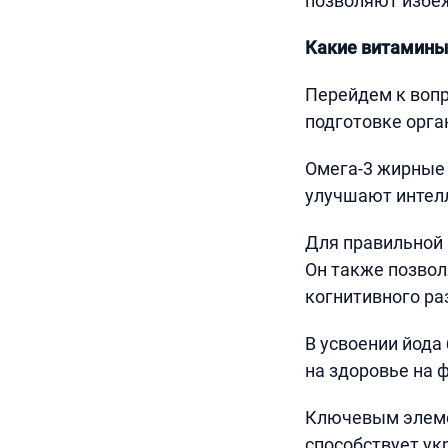
позволяют избеж
Какие витамины
Перейдем к вопр
подготовке орга
Омега-3 жирные 
улучшают интел
Для правильной 
Он также позво
когнитивного ра
В усвоении йода
на здоровье на 
Ключевым элемен
способствует ук