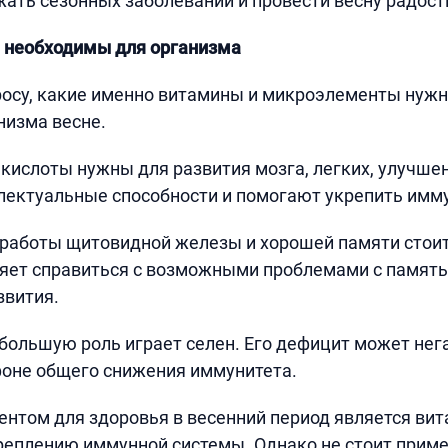
ать сезонных заболеваний и провести весну радост
 необходимы для организма
осу, какие именно витамины и микроэлементы нужн
низма весне.
кислоты нужны для развития мозга, легких, улучшен
лектуальные способности и помогают укрепить имм
работы щитовидной железы и хорошей памяти стоит
ляет справиться с возможными проблемами с памят
звития.
 большую роль играет селен. Его дефицит может нег
фоне общего снижения иммунитета.
том для здоровья в весенний период является вит
реплению иммунной системы. Однако не стоит приме