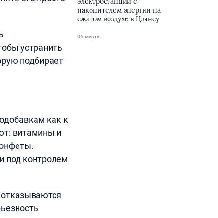
электростанции с
накопителем энергии на
сжатом воздухе в Цзянсу
ь
06 марта
тобы устранить
торую подбирает
одобавкам как к
ют: витамины и
конфеты.
 и под контролем
ы отказываются
рьезность