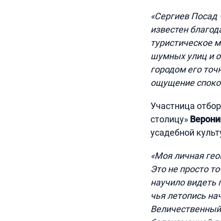
«Сергиев Посад 
известен благод
туристическое ме
шумных улиц и о
городом его точн
ощущение спокой
Участница отбор
столицу»
Верони
усадебной культ
«Моя личная гео
Это не просто то
научило видеть 
чья летопись нач
Величественный