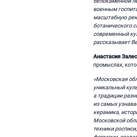
белокаменной ле
военным госпита
масштабную реко
ботанического с
современный кул
рассказывает Ве
Анастасия Зале
промыслах, кото
«Московская обл
уникальный куль
а традиции разн
из самых узнава
керамика, истори
Московской обла
техники росписи
формами, создав