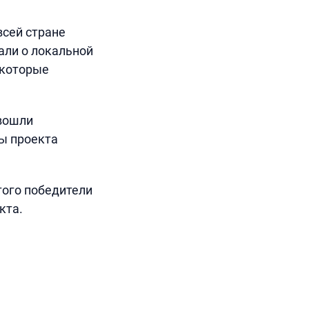
сей стране
али о локальной
 которые
 вошли
ы проекта
того победители
кта.