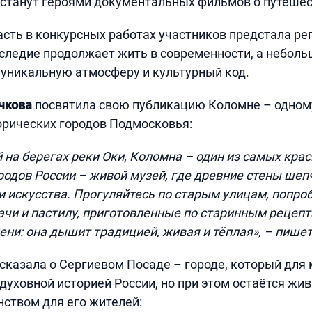
станут героями документальных фильмов о путешес
сть в конкурсных работах участников предстала рег
следие продолжает жить в современности, а неболь
уникальную атмосферу и культурный код.
чкова
посвятила свою публикацию Коломне – одном
рических городов Подмосковья:
на берегах реки Оки, Коломна – один из самых кра
родов России – живой музей, где древние стены шеп
и искусства. Прогуляйтесь по старым улицам, попро
чи и пастилу, приготовленные по старинным рецепт
ени: она дышит традицией, живая и тёплая», – пишет
сказала о Сергиевом Посаде – городе, который для 
 духовной историей России, но при этом остаётся жи
ством для его жителей: