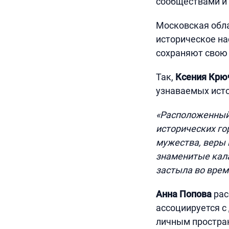
сообществами и 
Московская обла
историческое на
сохраняют свою 
Так,
Ксения Крю
узнаваемых исто
«Расположенный 
исторических го
мужества, веры 
знаменитые кала
застыла во врем
Анна Попова
рас
ассоциируется с
личным простран