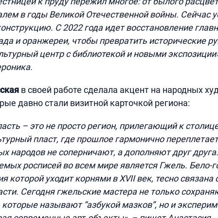
стницей к пруду пережил многое: от былого расцве
лем в годы Великой Отечественной войны. Сейчас у
нструкцию. С 2022 года идет восстановление главн
ада и оранжереи, чтобы превратить исторические ру
ьтурный центр с библиотекой и новыми экспозиции»
роника.
сская
в своей работе сделала акцент на народных х
рые давно стали визитной карточкой региона:
асть – это не просто регион, прилегающий к столице
турный пласт, где прошлое гармонично переплетает
ых народов не соперничают, а дополняют друг друга
емых росписей во всем мире является Гжель. Бело-г
я которой уходит корнями в XVII век, тесно связана 
сти. Сегодня гжельские мастера не только сохраня
, которые называют “азбукой мазков”, но и экспери
ая современные арт-объекты», – пишет Анастасия.