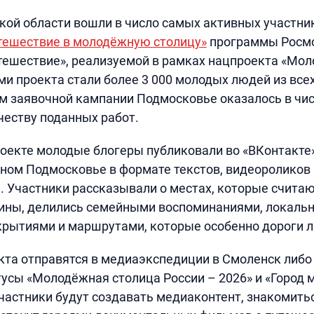
ой области вошли в число самых активных участни
тешествие в молодёжную столицу»
программы Росм
тешествие», реализуемой в рамках нацпроекта «Мол
ми проекта стали более 3 000 молодых людей из всех
ам заявочной кампании Подмосковье оказалось в чис
честву поданных работ.
роекте молодые блогеры публиковали во «ВКонтакте
ном Подмосковье в формате текстов, видеороликов 
 Участники рассказывали о местах, которые счита
дины, делились семейными воспоминаниями, локаль
рытиями и маршрутами, которые особенно дороги л
та отправятся в медиаэкспедиции в Смоленск либо 
усы «Молодёжная столица России – 2026» и «Город 
частники будут создавать медиаконтент, знакомить