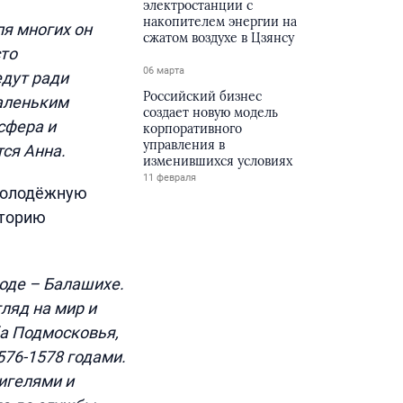
электростанции с
накопителем энергии на
ля многих он
сжатом воздухе в Цзянсу
сто
06 марта
едут ради
Российский бизнес
аленьким
создает новую модель
сфера и
корпоративного
управления в
ся Анна.
изменившихся условиях
11 февраля
 молодёжную
сторию
оде – Балашихе.
гляд на мир и
ба Подмосковья,
576-1578 годами.
игелями и