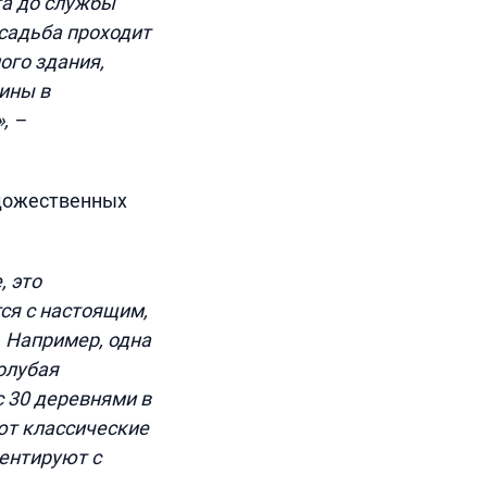
та до службы
садьба проходит
ого здания,
ины в
, –
удожественных
, это
ся с настоящим,
. Например, одна
олубая
с 30 деревнями в
ют классические
ментируют с