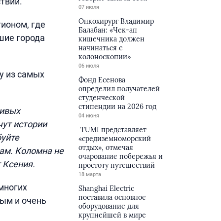
твии.
07 июля
Онкохирург Владимир
ионом, где
Балабан: «Чек-ап
шие города
кишечника должен
начинаться с
колоноскопии»
06 июля
у из самых
Фонд Есенова
определил получателей
студенческой
стипендии на 2026 год
сивых
04 июня
чут истории
TUMI представляет
буйте
«средиземноморский
отдых», отмечая
ам. Коломна не
очарование побережья и
 Ксения.
простоту путешествий
18 марта
многих
Shanghai Electric
поставила основное
вым и очень
оборудование для
крупнейшей в мире