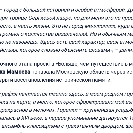
– город с большой историей и особой атмосферой. Д
аря Троице-Сергиевой лавре, но для меня это не про
сто, а часть жизни. Это не город-миллионник, куда 
громного количества развлечений. Но и обычным м
о не назовёшь. Здесь есть свой характер, своя атмо
ствия, которое сложно объяснить словами», – делит
очного этапа проекта «Больше, чем путешествие в
ка Мамоева
показала Московскую область через и
уры и восстановления исторической памяти:
графия начинается именно здесь, в моем родном гор
чка на карте, а место, которое сформировало мой вз
прекрасное в мелочах. Горенки – крупнейшая усадь
алась в XVI веке, а первое упоминание датируется 1
 ансамбль классицизма с трехэтажным дворцом, фл