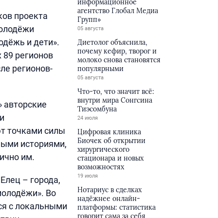
информационное
агентство Глобал Медиа
ков проекта
Групп»
олодёжи
05 августа
одёжь и дети».
Диетолог объяснила,
почему кефир, творог и
 89 регионов
молоко снова становятся
ле регионов-
популярными
05 августа
Что-то, что значит всё:
внутри мира Сонгсина
» авторские
Тиэсомбуна
и
24 июля
ют точками силы
Цифровая клиника
Биочек об открытии
ными историями,
хирургического
ично им.
стационара и новых
возможностях
19 июля
Елец – города,
Нотариус в сделках
молодёжи». Во
надёжнее онлайн-
ся с локальными
платформы: статистика
говорит сама за себя