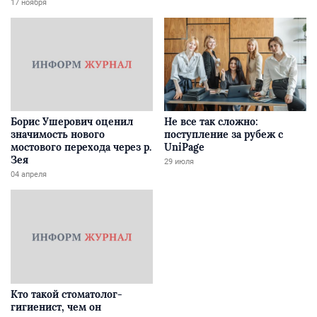
Забайкалье
17 ноября
Борис Ушерович оценил
Не все так сложно:
значимость нового
поступление за рубеж с
мостового перехода через р.
UniPage
Зея
29 июля
04 апреля
Кто такой стоматолог-
гигиенист, чем он