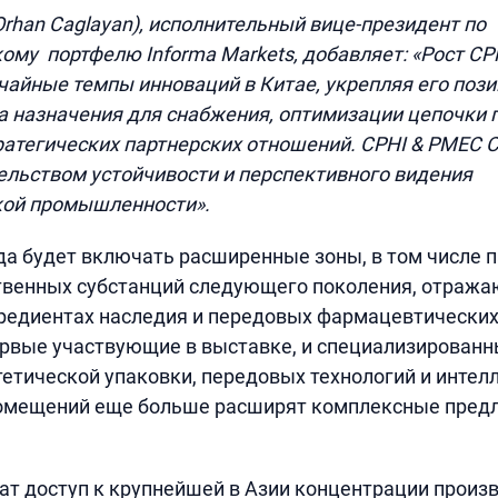
Orhan Caglayan), исполнительный вице-президент по
кому
портфелю Informa Markets, добавляет: «Рост CP
айные темпы инноваций в Китае, укрепляя его пози
а назначения для снабжения, оптимизации цепочки 
атегических партнерских отношений. CPHI & PMEC C
ельством устойчивости и перспективного видения
ой промышленности».
да будет включать расширенные зоны, в том числе 
твенных субстанций следующего поколения, отраж
гредиентах наследия и передовых фармацевтических
рвые участвующие в выставке, и специализированн
етической упаковки, передовых технологий и интел
омещений еще больше расширят комплексные пред
ат доступ к крупнейшей в Азии концентрации произ