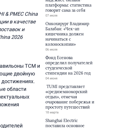
надёжнее онлайн-
платформы: статистика
говорит сама за себя
HI & PMEC China
07 июля
ции в качестве
Онкохирург Владимир
поставок и
Балабан: «Чек-ап
кишечника должен
hina 2026
начинаться с
колоноскопии»
06 июля
Фонд Есенова
определил получателей
павильоны TCM и
студенческой
ающие двойную
стипендии на 2026 год
04 июня
 достижениях.
TUMI представляет
ые области
«средиземноморский
лектуальных
отдых», отмечая
очарование побережья и
ложения
простоту путешествий
18 марта
Shanghai Electric
водителей
поставила основное