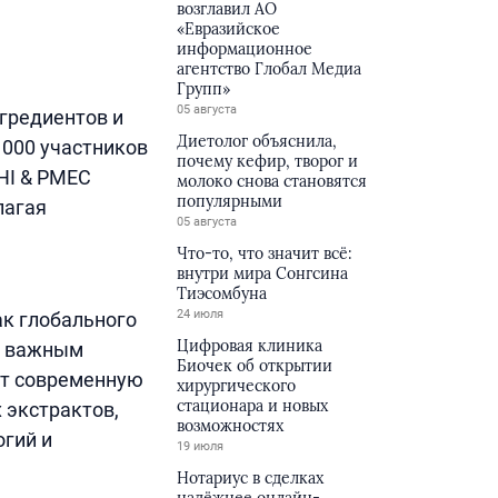
возглавил АО
«Евразийское
информационное
агентство Глобал Медиа
Групп»
05 августа
гредиентов и
Диетолог объяснила,
 000 участников
почему кефир, творог и
HI & PMEC
молоко снова становятся
популярными
лагая
05 августа
Что-то, что значит всё:
внутри мира Сонгсина
Тиэсомбуна
24 июля
ак глобального
Цифровая клиника
о важным
Биочек об открытии
ют современную
хирургического
стационара и новых
 экстрактов,
возможностях
огий и
19 июля
Нотариус в сделках