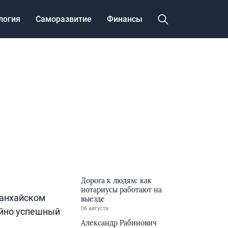
логия
Саморазвитие
Финансы
Дорога к людям: как
нотариусы работают на
Шанхайском
выезде
06 августа
айно успешный
Александр Рабинович