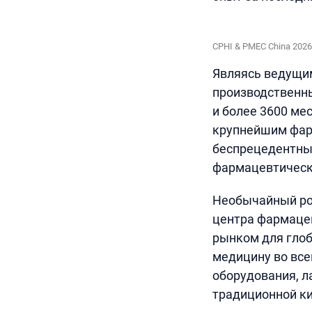
CPHI & PMEC China 2026
Являясь ведущи
производственны
и более 3600 ме
крупнейшим фар
беспрецедентные
фармацевтическ
Необычайный рос
центра фармаце
рынком для гло
медицину во все
оборудования, л
традиционной к