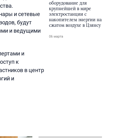
оборудование для
ства.
крупнейшей в мире
нары и сетевые
электростанции с
накопителем энергии на
водов, будут
сжатом воздухе в Цзянсу
ями и ведущими
06 марта
пертами и
оступ к
астников в центр
гий и