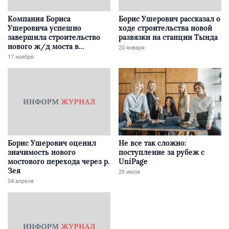
Компания Бориса
Борис Ушерович рассказал о
Ушеровича успешно
ходе строительства новой
завершила строительство
развязки на станции Тында
нового ж/д моста в
20 января
Забайкалье
17 ноября
Борис Ушерович оценил
Не все так сложно:
значимость нового
поступление за рубеж с
мостового перехода через р.
UniPage
Зея
29 июля
04 апреля