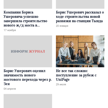
Компания Бориса
Борис Ушерович рассказал о
Ушеровича успешно
ходе строительства новой
завершила строительство
развязки на станции Тында
нового ж/д моста в
20 января
Забайкалье
17 ноября
Борис Ушерович оценил
Не все так сложно:
значимость нового
поступление за рубеж с
мостового перехода через р.
UniPage
Зея
29 июля
04 апреля