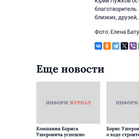
Юрий Лужков ост
благотворитель.
близких, друзей,
Фото: Елена Бат
Еще новости
Компания Бориса
Борис Ушеров
Ушеровича успешно
о ходе строит