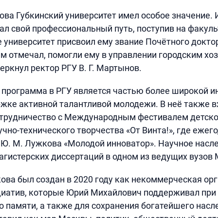
ва Губкинский университет имел особое значение. 
ачал свой профессиональный путь, поступив на факул
 университет присвоил ему звание Почётного докто
сам отмечал, помогли ему в управлении городским хо
еркнул ректор РГУ В. Г. Мартынов.
 программа в РГУ является частью более широкой 
жке активной талантливой молодежи. В неё также в
отрудничество с Международным фестивалем детско
чно-технического творчества «От Винта!», где ежег
Ю. М. Лужкова «Молодой инноватор». Научное насл
магистерских диссертаций в одном из ведущих вузов
ва был создан в 2020 году как некоммерческая ор
иатив, которые Юрий Михайлович поддерживал при 
о памяти, а также для сохранения богатейшего насл