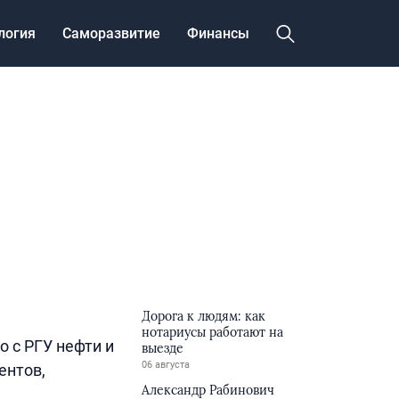
логия
Саморазвитие
Финансы
Дорога к людям: как
нотариусы работают на
 с РГУ нефти и
выезде
06 августа
ентов,
Александр Рабинович