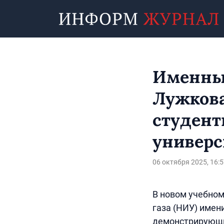
Именны
Лужкова
студент
универс
06 октября 2025, 16:5
В новом учебном
газа (НИУ) имен
демонстрирующи