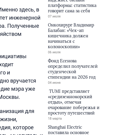
надёжнее онлайн-
платформы: статистика
Именно здесь, в
говорит сама за себя
ьтет инженерной
07 июля
Онкохирург Владимир
ра. Полученные
Балабан: «Чек-ап
зяйством
кишечника должен
начинаться с
колоноскопии»
06 июля
инициативы
Фонд Есенова
ходит
определил получателей
студенческой
го и
стипендии на 2026 год
одно вручается
04 июня
едие мэра уже
TUMI представляет
 Москвы.
«средиземноморский
отдых», отмечая
очарование побережья и
ганизация для
простоту путешествий
жизни,
18 марта
едия, которое
Shanghai Electric
поставила основное