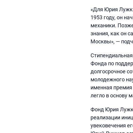
«Для Юрия Лужко
1953 году, он н
механики. Позже
знания, как он 
Москвы», — подч
Стипендиальная
Фонда по поддер
долгосрочное с
молодежного нау
именная премия 
легло в основу 
Фонд Юрия Лужко
реализации иниц
увековечения ег