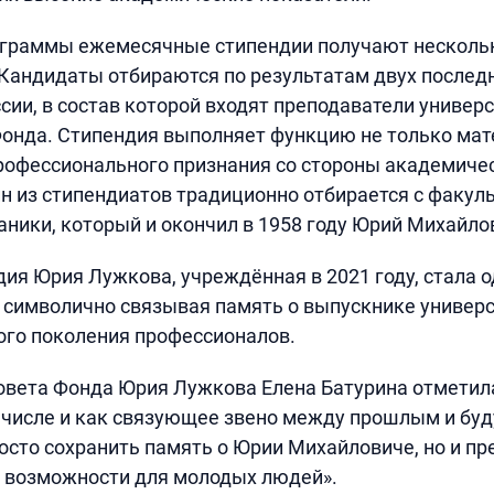
ограммы ежемесячные стипендии получают нескольк
в. Кандидаты отбираются по результатам двух послед
ии, в состав которой входят преподаватели универс
онда. Стипендия выполняет функцию не только ма
рофессионального признания со стороны академиче
н из стипендиатов традиционно отбирается с факул
ники, который и окончил в 1958 году Юрий Михайло
ия Юрия Лужкова, учреждённая в 2021 году, стала 
 символично связывая память о выпускнике универс
ого поколения профессионалов.
вета Фонда Юрия Лужкова Елена Батурина отметила
 числе и как связующее звено между прошлым и бу
осто сохранить память о Юрии Михайловиче, но и пр
 возможности для молодых людей».