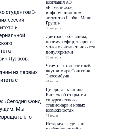
возглавил АО
«Евразийское
о студентов 3-
информационное
агентство Глобал Медиа
них сессий
Групп»
итета и
05 августа
териальной
Диетолог объяснила,
почему кефир, творог и
ского
молоко снова становятся
ьтета
популярными
вич Лужков.
05 августа
Что-то, что значит всё:
внутри мира Сонгсина
одним из первых
Тиэсомбуна
итета с
24 июля
Цифровая клиника
Биочек об открытии
хирургического
: «Сегодня Фонд
стационара и новых
дущим. Мы
возможностях
евращать его
19 июля
Нотариус в сделках