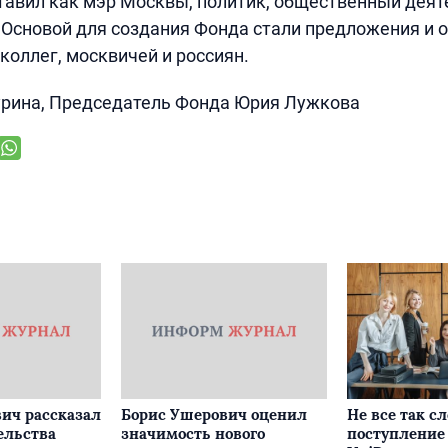
авил как мэр Москвы, политик, общественный деят
 Основой для создания Фонда стали предложения и
 коллег, москвичей и россиян.
урина, Председатель Фонда Юрия Лужкова
ич рассказал
Борис Ушерович оценил
Не все так с
ельства
значимость нового
поступление 