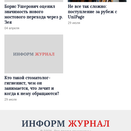
Борис Ушерович оценил
Не все так сложно:
значимость нового
поступление за рубеж с
мостового перехода через р.
UniPage
Зея
29 июля
04 апреля
Кто такой стоматолог-
гигиенист, чем он
занимается, что лечит и
когда к нему обращаются?
29 июля