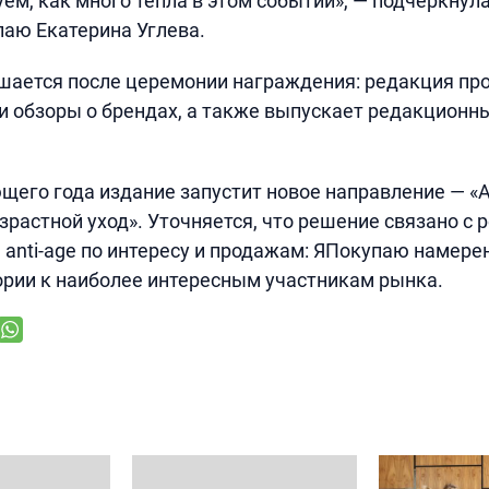
уем, как много тепла в этом событии», — подчеркнул
аю Екатерина Углева.
шается после церемонии награждения: редакция пр
 и обзоры о брендах, а также выпускает редакционн
щего года издание запустит новое направление — 
зрастной уход». Уточняется, что решение связано с
 anti-age по интересу и продажам: ЯПокупаю намере
рии к наиболее интересным участникам рынка.