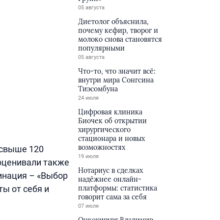
05 августа
Диетолог объяснила,
почему кефир, творог и
молоко снова становятся
популярными
05 августа
Что-то, что значит всё:
внутри мира Сонгсина
Тиэсомбуна
24 июля
Цифровая клиника
Биочек об открытии
хирургического
стационара и новых
возможностях
 свыше 120
19 июля
 оценивали также
Нотариус в сделках
минация – «Выбор
надёжнее онлайн-
ы от себя и
платформы: статистика
говорит сама за себя
07 июля