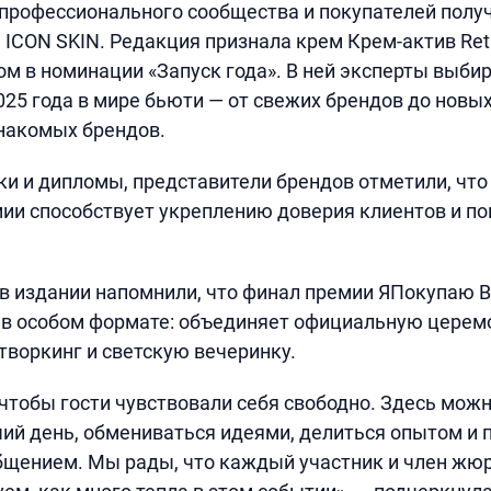
рофессионального сообщества и покупателей получ
 ICON SKIN. Редакция признала крем Крем-актив Reti
м в номинации «Запуск года». В ней эксперты выби
025 года в мире бьюти — от свежих брендов до новых
накомых брендов.
ки и дипломы, представители брендов отметили, что
мии способствует укреплению доверия клиентов и 
 в издании напомнили, что финал премии ЯПокупаю B
т в особом формате: объединяет официальную цере
творкинг и светскую вечеринку.
 чтобы гости чувствовали себя свободно. Здесь можн
ий день, обмениваться идеями, делиться опытом и 
щением. Мы рады, что каждый участник и член жюр