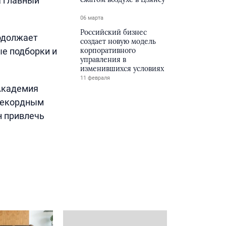
а главный
06 марта
Российский бизнес
одолжает
создает новую модель
ые подборки и
корпоративного
управления в
изменившихся условиях
11 февраля
«Академия
 рекордным
н привлечь