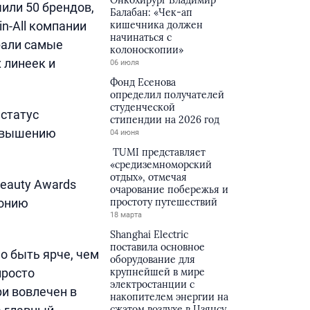
Онкохирург Владимир
или 50 брендов,
Балабан: «Чек-ап
n-All компании
кишечника должен
начинаться с
рали самые
колоноскопии»
 линеек и
06 июля
Фонд Есенова
определил получателей
студенческой
 статус
стипендии на 2026 год
повышению
04 июня
TUMI представляет
«средиземноморский
отдых», отмечая
eauty Awards
очарование побережья и
монию
простоту путешествий
18 марта
Shanghai Electric
поставила основное
о быть ярче, чем
оборудование для
просто
крупнейшей в мире
электростанции с
и вовлечен в
накопителем энергии на
сжатом воздухе в Цзянсу