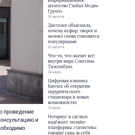
информационное
агентство Глобал Медиа
Групп»
05 августа
Диетолог объяснила,
почему кефир, творог и
молоко снова становятся
популярными
05 августа
Что-то, что значит всё:
внутри мира Сонгсина
Тиэсомбуна
24 июля
Цифровая клиника
Биочек об открытии
хирургического
стационара и новых
возможностях
19 июля
о проведение
Нотариус в сделках
консультацию и
надёжнее онлайн-
платформы: статистика
еобходимо
говорит сама за себя