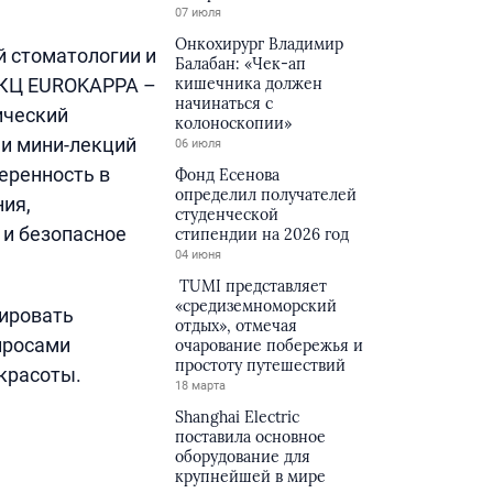
07 июля
Онкохирург Владимир
й стоматологии и
Балабан: «Чек-ап
кишечника должен
НКЦ EUROKAPPA –
начинаться с
ический
колоноскопии»
ми мини-лекций
06 июля
веренность в
Фонд Есенова
определил получателей
ния,
студенческой
 и безопасное
стипендии на 2026 год
04 июня
TUMI представляет
«средиземноморский
ировать
отдых», отмечая
просами
очарование побережья и
простоту путешествий
 красоты.
18 марта
Shanghai Electric
поставила основное
оборудование для
крупнейшей в мире