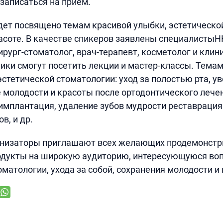
записаться на прием.
ет посвящено темам красивой улыбки, эстетическо
асоте. В качестве спикеров заявлены специалисты
ирург-стоматолог, врач-терапевт, косметолог и клин
ники смогут посетить лекции и мастер-классы. Тема
эстетической стоматологии: уход за полостью рта, у
е молодости и красоты после ортодонтического лече
мплантация, удаление зубов мудрости реставрация
в, и др.
ганизаторы приглашают всех желающих продемонстр
одукты на широкую аудиторию, интересующуюся во
оматологии, ухода за собой, сохранения молодости и