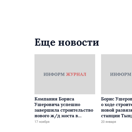
Еще новости
Компания Бориса
Борис Ушеров
Ушеровича успешно
о ходе строит
завершила строительство
новой развяз
нового ж/д моста в
станции Тын
Забайкалье
17 ноября
20 января