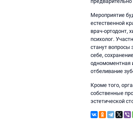
предварительно 
Мероприятие буд
естественной кр
врач-ортодонт, х
психолог. Участ
станут вопросы 
себе, сохранени
одномоментная и
отбеливание зубо
Кроме того, ор
собственные пр
эстетической ст