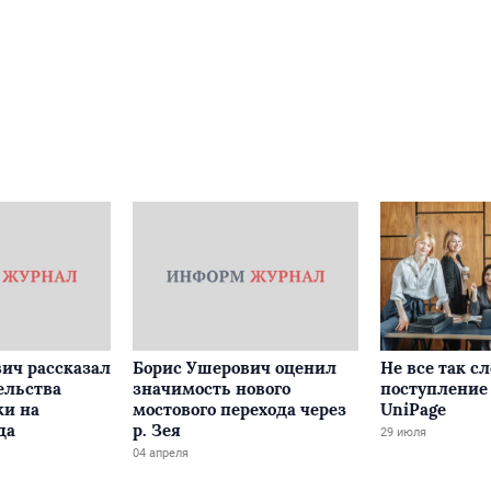
ич рассказал
Борис Ушерович оценил
Не все так с
ельства
значимость нового
поступление 
ки на
мостового перехода через
UniPage
да
р. Зея
29 июля
04 апреля