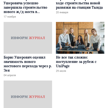
Ушеровича успешно
ходе строительства новой
завершила строительство
развязки на станции Тында
нового ж/д моста в
20 января
Забайкалье
17 ноября
Борис Ушерович оценил
Не все так сложно:
значимость нового
поступление за рубеж с
мостового перехода через р.
UniPage
Зея
29 июля
04 апреля