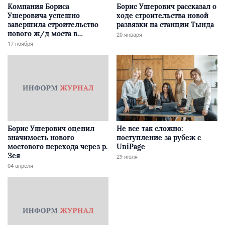
Компания Бориса
Борис Ушерович рассказал о
Ушеровича успешно
ходе строительства новой
завершила строительство
развязки на станции Тында
нового ж/д моста в
20 января
Забайкалье
17 ноября
Борис Ушерович оценил
Не все так сложно:
значимость нового
поступление за рубеж с
мостового перехода через р.
UniPage
Зея
29 июля
04 апреля