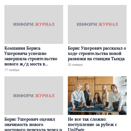
Компания Бориса
Борис Ушерович рассказал о
Ушеровича успешно
ходе строительства новой
завершила строительство
развязки на станции Тында
нового ж/д моста в
20 января
Забайкалье
17 ноября
Борис Ушерович оценил
Не все так сложно:
значимость нового
поступление за рубеж с
мостового перехода через р.
UniPage