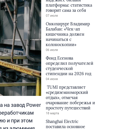
надёжнее онлайн-
платформы: статистика
говорит сама за себя
07 июля
Онкохирург Владимир
Балабан: «Чек-ап
кишечника должен
начинаться с
колоноскопии»
06 июля
Фонд Есенова
определил получателей
студенческой
стипендии на 2026 год
04 июня
TUMI представляет
«средиземноморский
отдых», отмечая
очарование побережья и
а на завод Power
простоту путешествий
ереработчикам
18 марта
ю и при этом
Shanghai Electric
поставила основное
я из алюминия,