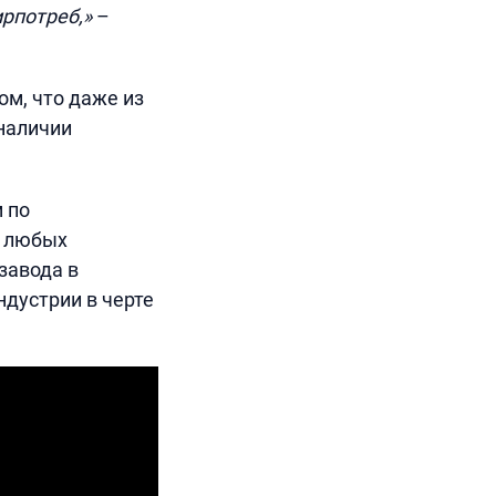
ирпотреб,»
–
м, что даже из
наличии
 по
я любых
завода в
дустрии в черте