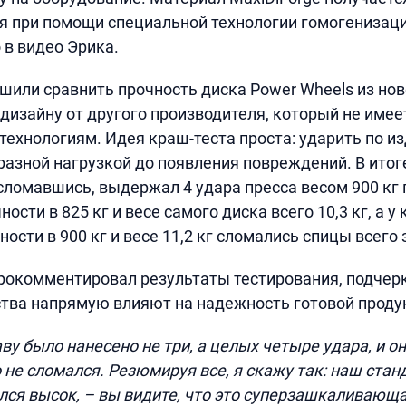
я при помощи специальной технологии гомогенизаци
 в видео Эрика.
шили сравнить прочность диска Power Wheels из нов
дизайну от другого производителя, который не имее
ехнологиям. Идея краш-теста проста: ударить по и
 разной нагрузкой до появления повреждений. В итог
е сломавшись, выдержал 4 удара пресса весом 900 кг
ости в 825 кг и весе самого диска всего 10,3 кг, а у
ости в 900 кг и весе 11,2 кг сломались спицы всего з
окомментировал результаты тестирования, подчерк
тва напрямую влияют на надежность готовой проду
ву было нанесено не три, а целых четыре удара, и о
о не сломался. Резюмируя все, я скажу так: наш стан
лся высок, – вы видите, что это суперзашкаливающ