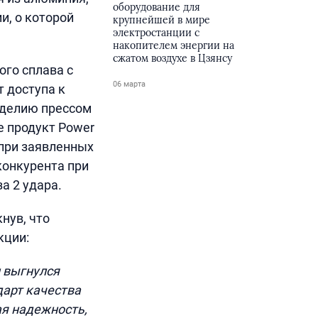
оборудование для
и, о которой
крупнейшей в мире
электростанции с
накопителем энергии на
сжатом воздухе в Цзянсу
ого сплава с
06 марта
т доступа к
зделию прессом
е продукт Power
 при заявленных
 конкурента при
а 2 удара.
нув, что
кции:
н выгнулся
дарт качества
ая надежность,