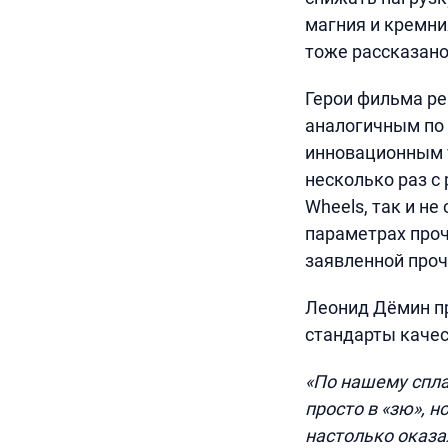
магния и кремни
тоже рассказано
Герои фильма ре
аналогичным по 
инновационным т
несколько раз с
Wheels, так и н
параметрах прочн
заявленной прочн
Леонид Дёмин пр
стандарты качес
«По нашему спла
просто в «зю», н
настолько оказа