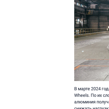
В марте 2024 го
Wheels. По их с
алюминия получа
снижать нагрузк