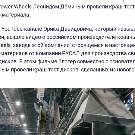
Power Wheels Леонидом Дёминым провели краш-тес
о материала.
YouTube-канале Эрика Давидовича, который называ
бря, вышло видео о российском производителе кован
eels, заводе этой компании, строящемся в настояще
 материале от компании РУСАЛ для производства св
дисков. В этом фильме блогер совместно с основате
м провели краш-тест дисков, сделанных из нового