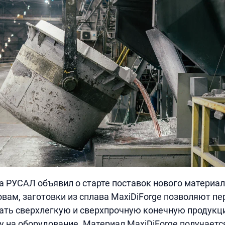
да РУСАЛ объявил о старте поставок нового материал
ловам, заготовки из сплава MaxiDiForge позволяют п
ть сверхлегкую и сверхпрочную конечную продукци
у на оборудование. Материал MaxiDiForge получаетс