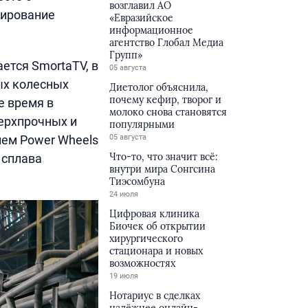
возглавил АО
тирование
«Евразийское
информационное
агентство Глобал Медиа
Групп»
ется SmortaTV, в
05 августа
ых колесных
Диетолог объяснила,
почему кефир, творог и
е время в
молоко снова становятся
ерхпрочных и
популярными
лем Power Wheels
05 августа
Что-то, что значит всё:
 сплава
внутри мира Сонгсина
Тиэсомбуна
24 июля
Цифровая клиника
Биочек об открытии
хирургического
стационара и новых
возможностях
19 июля
Нотариус в сделках