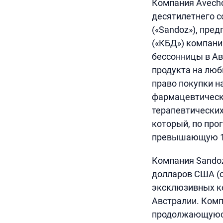
Компания Avecho
десятилетнего с
(«Sandoz»), пре
(«КБД») компани
бессонницы в Ав
продукта на люб
право покупки н
фармацевтическ
терапевтических
который, по про
превышающую 12
Компания Sandoz
долларов США (о
эксклюзивных ко
Австралии. Комп
продолжающуюся 