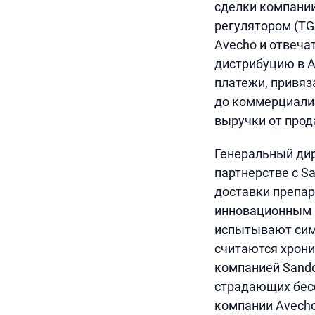
сделки компании
регулятором (TG
Avecho и отвеча
дистрибуцию в А
платежи, привяз
до коммерциализ
выручки от прод
Генеральный дир
партнерстве с S
доставки препа
инновационным 
испытывают симп
считаются хрони
компанией Sando
страдающих бесс
компании Avecho