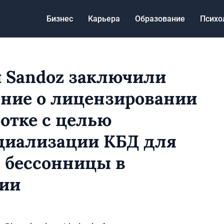
Бизнес
Карьера
Образование
Психо
и Sandoz заключили
ние о лицензировании
ботке с целью
циализации КБД для
 бессонницы в
лии