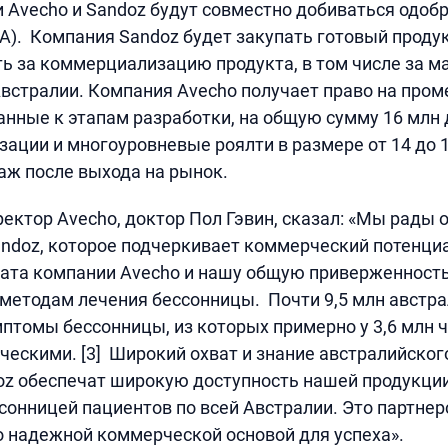
 Avecho и Sandoz будут совместно добиваться одоб
A). Компания Sandoz будет закупать готовый проду
ть за коммерциализацию продукта, в том числе за м
встралии. Компания Avecho получает право на про
анные к этапам разработки, на общую сумму 16 млн
ации и многоуровневые роялти в размере от 14 до 1
аж после выхода на рынок.
ектор Avecho, доктор Пол Гэвин, сказал: «Мы рады 
andoz, которое подчеркивает коммерческий потенц
рата компании Avecho и нашу общую приверженност
методам лечения бессонницы. Почти 9,5 млн австр
томы бессонницы, из которых примерно у 3,6 млн ч
ческими. [3] Широкий охват и знание австралийског
z обеспечат широкую доступность нашей продукци
онницей пациентов по всей Австралии. Это партнер
 надежной коммерческой основой для успеха».