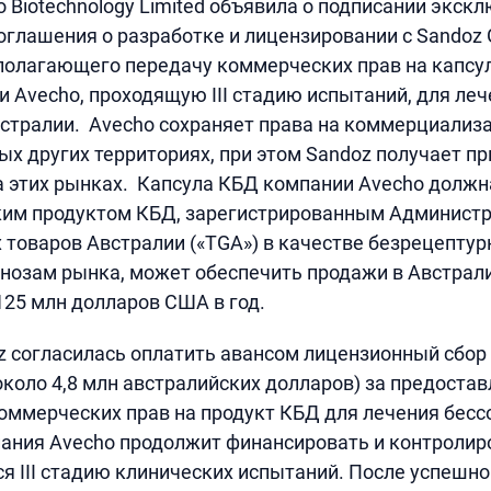
 Biotechnology Limited объявила о подписании экск
оглашения о разработке и лицензировании с Sandoz 
дполагающего передачу коммерческих прав на капсу
и Avecho, проходящую III стадию испытаний, для ле
стралии. Avecho сохраняет права на коммерциализ
ых других территориях, при этом Sandoz получает п
а этих рынках. Капсула КБД компании Avecho должн
им продуктом КБД, зарегистрированным Админист
 товаров Австралии («TGA») в качестве безрецептур
гнозам рынка, может обеспечить продажи в Австрали
5 млн долларов США в год.
 согласилась оплатить авансом лицензионный сбор 
коло 4,8 млн австралийских долларов) за предостав
ммерческих прав на продукт КБД для лечения бесс
ания Avecho продолжит финансировать и контролир
III стадию клинических испытаний. После успешн