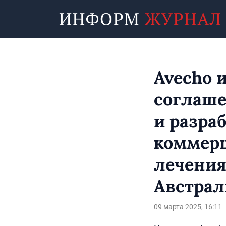
Avecho 
соглаше
и разра
коммер
лечения
Австра
09 марта 2025, 16:11