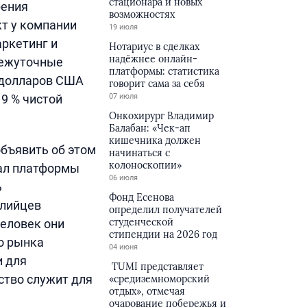
стационара и новых
рения
возможностях
кт у компании
19 июля
аркетинг и
Нотариус в сделках
надёжнее онлайн-
межуточные
платформы: статистика
 долларов США
говорит сама за себя
9 % чистой
07 июля
Онкохирург Владимир
Балабан: «Чек-ап
кишечника должен
объявить об этом
начинаться с
колоноскопии»
иал платформы
06 июля
ь
Фонд Есенова
алийцев
определил получателей
студенческой
еловек они
стипендии на 2026 год
о рынка
04 июня
и для
TUMI представляет
ство служит для
«средиземноморский
отдых», отмечая
очарование побережья и