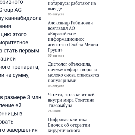
люзивного
нотариусы работают на
выезде
Group AG
06 августа
лу каннабидиола
Александр Рабинович
чения
возглавил АО
ацию этого
«Евразийское
информационное
риоритетное
агентство Глобал Медиа
а стать первым
Групп»
05 августа
рацией
Диетолог объяснила,
ного препарата,
почему кефир, творог и
и на сумму,
молоко снова становятся
популярными
05 августа
Что-то, что значит всё:
в размере 3 млн
внутри мира Сонгсина
ление ей
Тиэсомбуна
24 июля
онницы в
Цифровая клиника
овать
Биочек об открытии
ого завершения
хирургического