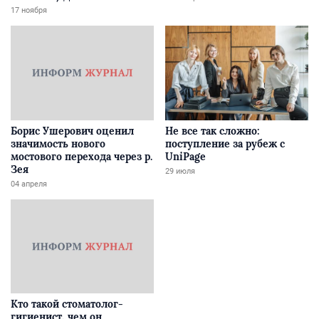
Забайкалье
17 ноября
Борис Ушерович оценил
Не все так сложно:
значимость нового
поступление за рубеж с
мостового перехода через р.
UniPage
Зея
29 июля
04 апреля
Кто такой стоматолог-
гигиенист, чем он