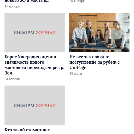
нового ж/д моста в
20 января
Забайкалье
17 ноября
Борис Ушерович оценил
Не все так сложно:
значимость нового
поступление за рубеж с
мостового перехода через р.
UniPage
Зея
29 июля
04 апреля
Кто такой стоматолог-