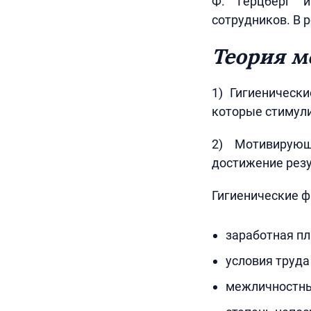
Ф. Герцберг 
сотрудников. В р
Теория м
1) Гигиеническ
которые стимули
2) Мотивирую
достижение рез
Гигиенические ф
заработная пл
условия труда 
межличностны