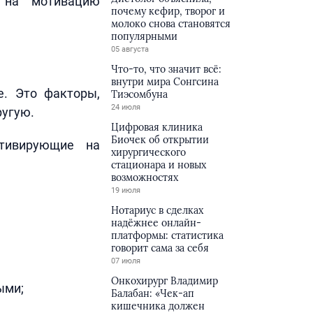
 на мотивацию
почему кефир, творог и
молоко снова становятся
популярными
05 августа
Что-то, что значит всё:
внутри мира Сонгсина
е. Это факторы,
Тиэсомбуна
24 июля
ругую.
Цифровая клиника
Биочек об открытии
тивирующие на
хирургического
стационара и новых
возможностях
19 июля
Нотариус в сделках
надёжнее онлайн-
платформы: статистика
говорит сама за себя
07 июля
Онкохирург Владимир
ыми;
Балабан: «Чек-ап
кишечника должен