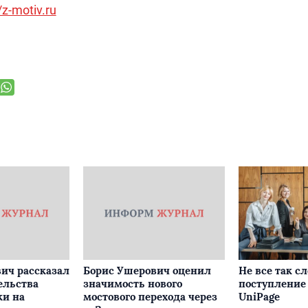
/z-motiv.ru
ич рассказал
Борис Ушерович оценил
Не все так с
ельства
значимость нового
поступление 
ки на
мостового перехода через
UniPage