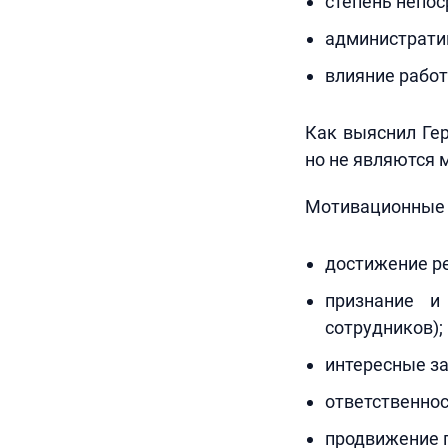
степень непос
администрати
влияние работ
Как выяснил Гер
но не являются
Мотивационные 
достижение ре
признание и
сотрудников);
интересные за
ответственнос
продвижение п