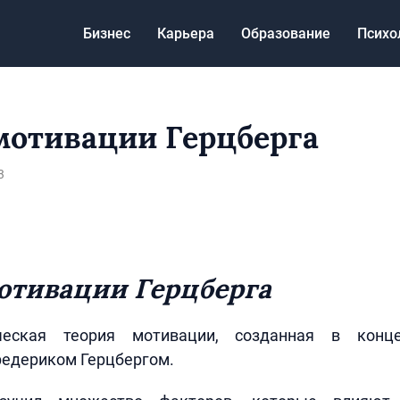
Бизнес
Карьера
Образование
Психо
мотивации Герцберга
3
отивации Герцберга
ческая теория мотивации, созданная в конц
едериком Герцбергом.