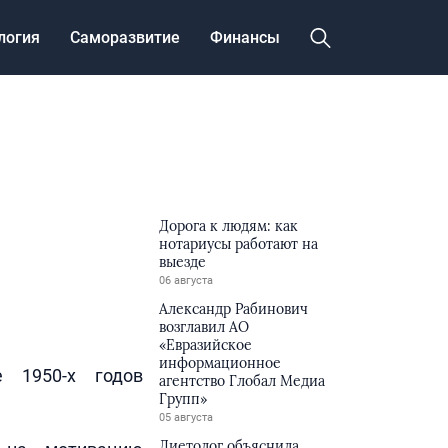
логия
Саморазвитие
Финансы
Дорога к людям: как
нотариусы работают на
выезде
06 августа
Александр Рабинович
возглавил АО
«Евразийское
информационное
е 1950-х годов
агентство Глобал Медиа
Групп»
05 августа
Диетолог объяснила,