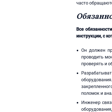
часто обращаютс
Обязанн
Все обязанност
инструкции, с к
Он должен пр
проводить мо
проверять и о
Разрабатыват
оборудован
закрепленного
поломок и ана
Инженер связ
оборудования