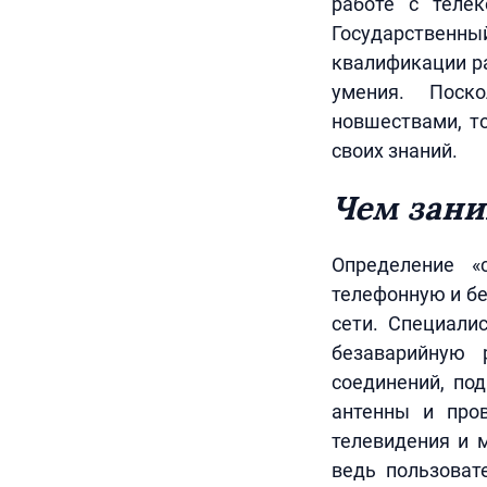
работе с теле
Государственн
квалификации ра
умения. Поск
новшествами, т
своих знаний.
Чем зани
Определение «
телефонную и бе
сети. Специали
безаварийную 
соединений, по
антенны и пров
телевидения и 
ведь пользоват