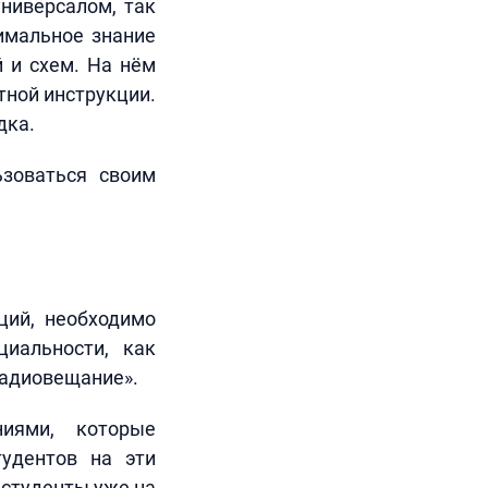
ниверсалом, так
симальное знание
й и схем. На нём
тной инструкции.
дка.
ьзоваться своим
ций, необходимо
циальности, как
Радиовещание».
ниями, которые
тудентов на эти
 студенты уже на