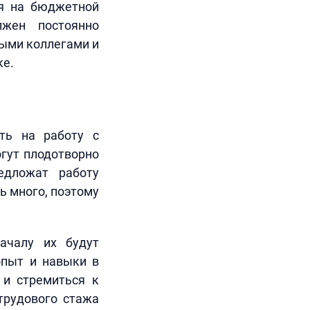
ся на бюджетной
лжен постоянно
ными коллегами и
ке.
ть на работу с
огут плодотворно
едложат работу
ь много, поэтому
ачалу их будут
опыт и навыки в
 и стремиться к
трудового стажа