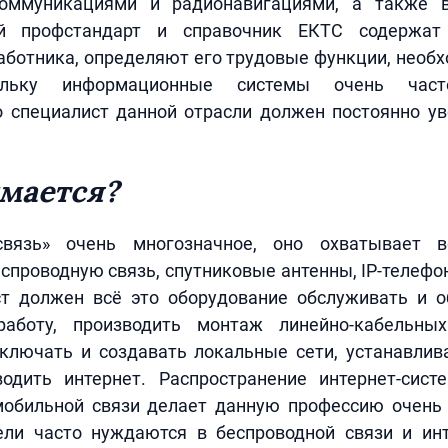
коммуникациями и радионавигациями, а также в
ый профстандарт и справочник ЕКТС содержат 
ботника, определяют его трудовые функции, необ
ольку информационные системы очень част
о специалист данной отрасли должен постоянно ув
мается?
связь» очень многозначное, оно охватывает в
спроводную связь, спутниковые антенны, IP-телеф
ст должен всё это оборудование обслуживать и о
работу, производить монтаж линейно-кабельны
дключать и создавать локальные сети, устанавлив
одить интернет. Распространение интернет-систе
мобильной связи делает данную профессию очень 
ели часто нуждаются в беспроводной связи и инт