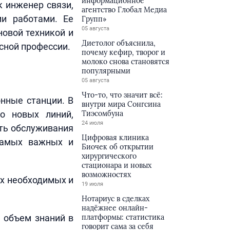
информационное
к инженер связи,
агентство Глобал Медиа
и работами. Ее
Групп»
05 августа
новой техникой и
Диетолог объяснила,
сной профессии.
почему кефир, творог и
молоко снова становятся
популярными
05 августа
Что-то, что значит всё:
онные станции. В
внутри мира Сонгсина
во новых линий,
Тиэсомбуна
24 июля
сть обслуживания
Цифровая клиника
 самых важных и
Биочек об открытии
хирургического
стационара и новых
возможностях
ых необходимых и
19 июля
Нотариус в сделках
надёжнее онлайн-
 объем знаний в
платформы: статистика
говорит сама за себя