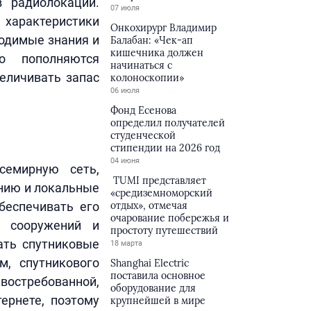
 радиолокации.
07 июля
характеристики
Онкохирург Владимир
ходимые знания и
Балабан: «Чек-ап
кишечника должен
о пополняются
начинаться с
еличивать запас
колоноскопии»
06 июля
Фонд Есенова
определил получателей
студенческой
стипендии на 2026 год
04 июня
семирную сеть,
TUMI представляет
онию и локальные
«средиземноморский
беспечивать его
отдых», отмечая
очарование побережья и
х сооружений и
простоту путешествий
ать спутниковые
18 марта
м, спутникового
Shanghai Electric
поставила основное
востребованной,
оборудование для
ернете, поэтому
крупнейшей в мире