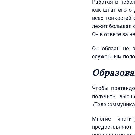
Работая в небо
как штат его от
всех тонкостей 
лежит большая о
Он в ответе за 
Он обязан не р
служебным поло
Образова
Чтобы претендо
получить высше
«Телекоммуникац
Многие инстит
предоставляют 
предприятия для