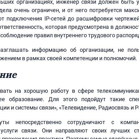
льших организациях, инженер связи должен быть у
дела очень ограничен, и от него потребуется мак
от подключения IP-сетей до расшифровки чертеже
тветственность, которая предусмотрена в должнос
несоблюдение правил внутреннего трудового распоря
азглашать информацию об организации, не пол
жением в рамках своей компетенции и полномочий.
ние
вать на хорошую работу в сфере телекоммуника
е образование. Для этого подойдут такие спе
ии и системы связи», «Телевидение, Радиосвязь и 
уты непосредственно сотрудничают с компа
услуги связи. Они направляют своих лучших с
 прохождения практики. Поэтому самые одарённые