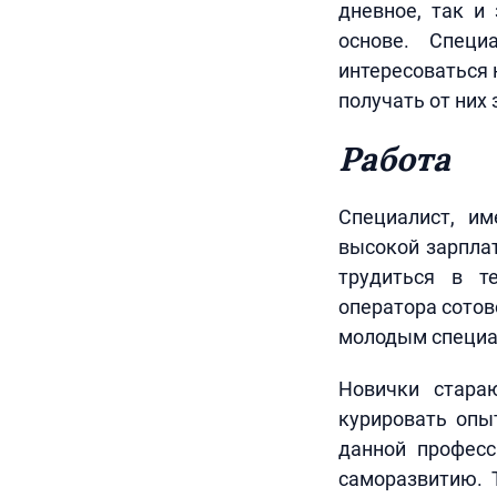
дневное, так и
основе. Специ
интересоваться 
получать от них
Работа
Специалист, и
высокой зарплат
трудиться в т
оператора сотов
молодым специал
Новички стара
курировать опы
данной професс
саморазвитию. 