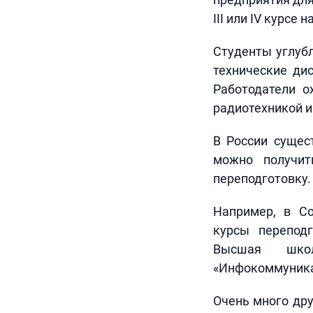
III или IV курсе
Студенты углуб
технические ди
Работодатели о
радиотехникой 
В России сущес
можно получит
переподготовку.
Например, в Со
курсы переподг
Высшая шко
«Инфокоммуника
Очень много дру