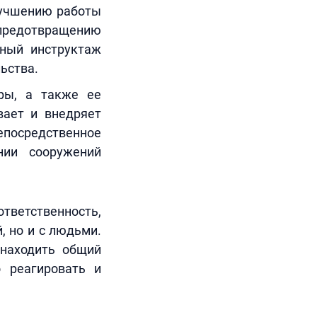
лучшению работы
 предотвращению
нный инструктаж
ьства.
уры, а также ее
вает и внедряет
епосредственное
нии сооружений
ответственность,
, но и с людьми.
 находить общий
 реагировать и