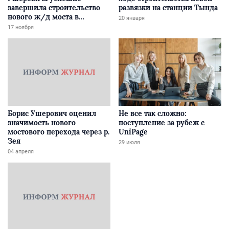
завершила строительство
развязки на станции Тында
нового ж/д моста в
20 января
Забайкалье
17 ноября
Борис Ушерович оценил
Не все так сложно:
значимость нового
поступление за рубеж с
мостового перехода через р.
UniPage
Зея
29 июля
04 апреля