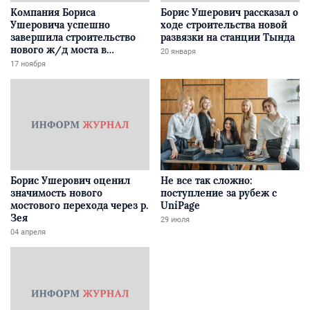
Компания Бориса
Борис Ушерович рассказал о
Ушеровича успешно
ходе строительства новой
завершила строительство
развязки на станции Тында
нового ж/д моста в
20 января
Забайкалье
17 ноября
Борис Ушерович оценил
Не все так сложно:
значимость нового
поступление за рубеж с
мостового перехода через р.
UniPage
Зея
29 июля
04 апреля