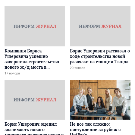
Компания Бориса
Борис Ушерович рассказал о
Ушеровича успешно
ходе строительства новой
завершила строительство
развязки на станции Тында
нового ж/д моста в
20 января
Забайкалье
17 ноября
Борис Ушерович оценил
Не все так сложно:
значимость нового
поступление за рубеж с