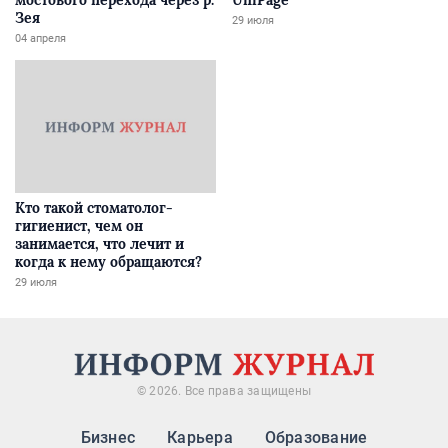
мостового перехода через р.
UniPage
Зея
29 июля
04 апреля
Кто такой стоматолог-
гигиенист, чем он
занимается, что лечит и
когда к нему обращаются?
29 июля
© 2026. Все права защищены
Бизнес
Карьера
Образование