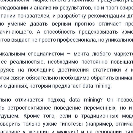
ледований и анализ их результатов, но и прогнози
пании показателей, и разработку рекомендаций дл
но умение давать верный прогноз отличает про
ачинающего. А способность предсказывать изм
тов выдает не просто профессионала, но уникальног
икальным специалистом — мечта любого маркето
ее реальностью, необходимо постоянно повыша
ируясь на последние достижения статистики и
 этой связи обязательно необходимо обратить вниман
ию данных, который предлагает data mining.
льно отличается подход data mining? Он позво
ть ретроспективное поведение переменных, но и
удущем. Кроме того, если в традиционных мо
оверить только узкие гипотезы (например, отлича
агазине у женщин и мужчин) и на основании ряд