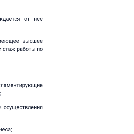
ождается от нее
 имеющее высшее
и стаж работы по
гламентирующие
;
и осуществления
неса;