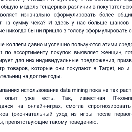
 общую модель гендерных различий в покупательск
зволяет изначально сформулировать более общи
 на сумму чека? И здесь у нас больше шансов
ые никогда бы ни пришло в голову сформулировать 
 коллеги давно и успешно пользуются этими средс
et по ассортименту покупок выявляет женщин, го
ирует для них индивидуальные предложения, призв
р товаров, которые они покупают в Target, но и
тельниц на долгие годы.
мпаниях использование data mining пока не так расп
й опыт уже есть. Так, известная IT-компа
аяся на онлайн-играх, смогла спрогнозироват
ков (окончательный уход из игры после перво
ы, препятствующие такому поведению.