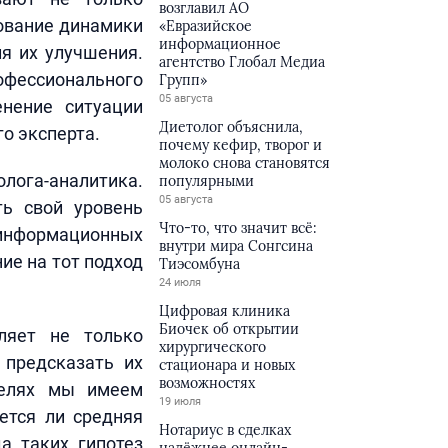
возглавил АО
рование динамики
«Евразийское
информационное
я их улучшения.
агентство Глобал Медиа
фессионального
Групп»
05 августа
енение ситуации
Диетолог объяснила,
о эксперта.
почему кефир, творог и
молоко снова становятся
лога-аналитика.
популярными
05 августа
ть свой уровень
Что-то, что значит всё:
 информационных
внутри мира Сонгсина
ие на тот подход
Тиэсомбуна
24 июля
Цифровая клиника
Биочек об открытии
ляет не только
хирургического
 предсказать их
стационара и новых
возможностях
делях мы имеем
19 июля
ется ли средняя
Нотариус в сделках
а таких гипотез