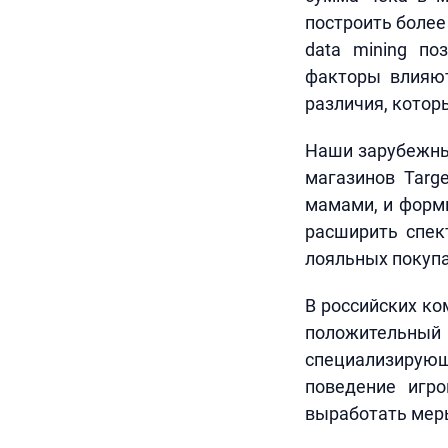
построить более
data mining по
факторы влияют
различия, котор
Наши зарубежные
магазинов Targ
мамами, и форм
расширить спект
лояльных покупа
В российских ко
положительны
специализирующ
поведение игро
выработать мер