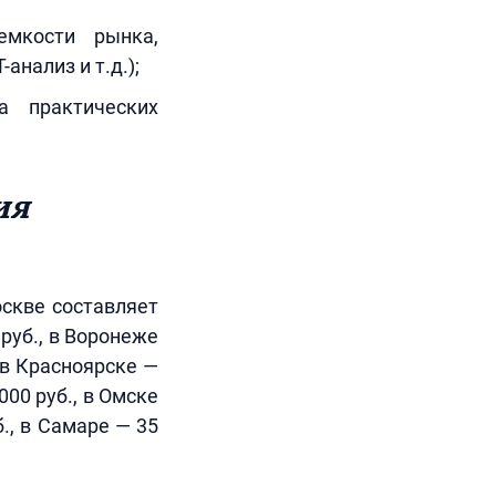
емкости рынка,
анализ и т.д.);
а практических
ия
скве составляет
 руб., в Воронеже
, в Красноярске —
000 руб., в Омске
б., в Самаре — 35