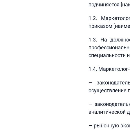
подчиняется [на
1.2. Маркетоло
приказом [наиме
1.3. На должно
профессионально
специальности не
1.4. Маркетолог
— законодател
осуществление 
— законодатель
аналитической д
— рыночную экон