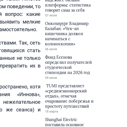
надёжнее онлайн-
платформы: статистика
ом поведении, то
говорит сама за себя
й вопрос: какие
07 июля
 выявить мелкие
Онкохирург Владимир
Балабан: «Чек-ап
самостоятельно.
кишечника должен
начинаться с
твами. Так, сеть
колоноскопии»
товящихся стать
06 июля
Фонд Есенова
анные не только
определил получателей
 превратить их в
студенческой
стипендии на 2026 год
04 июня
TUMI представляет
ространено, хотя
«средиземноморский
ния «Иннова»,
отдых», отмечая
очарование побережья и
ь нежелательное
простоту путешествий
го же сеанса) и
18 марта
Shanghai Electric
поставила основное