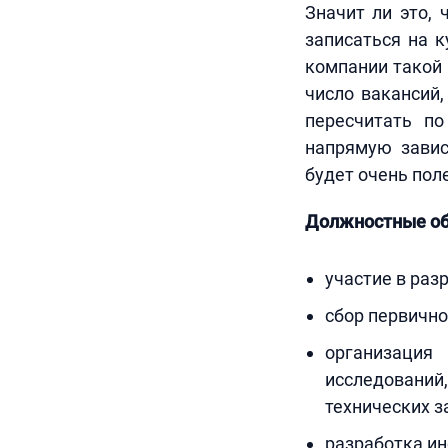
Значит ли это,
записаться на к
компании такой 
число вакансий,
пересчитать по
напрямую завис
будет очень пол
Должностные об
участие в раз
сбор первично
организация
исследовани
технических з
разработка ин