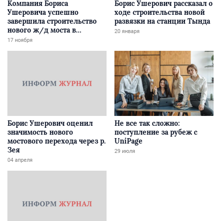
Компания Бориса
Борис Ушерович рассказал о
Ушеровича успешно
ходе строительства новой
завершила строительство
развязки на станции Тында
нового ж/д моста в
20 января
Забайкалье
17 ноября
Борис Ушерович оценил
Не все так сложно:
значимость нового
поступление за рубеж с
мостового перехода через р.
UniPage
Зея
29 июля
04 апреля