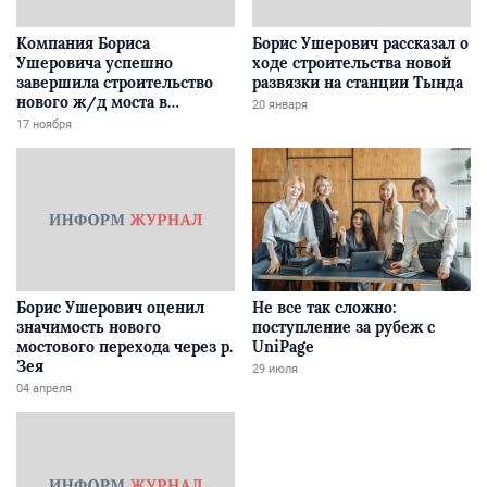
Компания Бориса
Борис Ушерович рассказал о
Ушеровича успешно
ходе строительства новой
завершила строительство
развязки на станции Тында
нового ж/д моста в
20 января
Забайкалье
17 ноября
Борис Ушерович оценил
Не все так сложно:
значимость нового
поступление за рубеж с
мостового перехода через р.
UniPage
Зея
29 июля
04 апреля