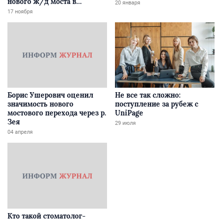
нового ж/д моста в
20 января
Забайкалье
17 ноября
Борис Ушерович оценил
Не все так сложно:
значимость нового
поступление за рубеж с
мостового перехода через р.
UniPage
Зея
29 июля
04 апреля
Кто такой стоматолог-