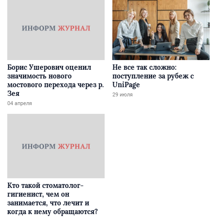
Борис Ушерович оценил
Не все так сложно:
значимость нового
поступление за рубеж с
мостового перехода через р.
UniPage
Зея
29 июля
04 апреля
Кто такой стоматолог-
гигиенист, чем он
занимается, что лечит и
когда к нему обращаются?