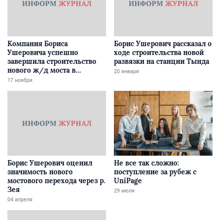
Компания Бориса
Борис Ушерович рассказал о
Ушеровича успешно
ходе строительства новой
завершила строительство
развязки на станции Тында
нового ж/д моста в
20 января
Забайкалье
17 ноября
Борис Ушерович оценил
Не все так сложно:
значимость нового
поступление за рубеж с
мостового перехода через р.
UniPage
Зея
29 июля
04 апреля