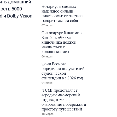
чить домашний
Нотариус в сделках
кость 5000
надёжнее онлайн-
и Dolby Vision.
платформы: статистика
говорит сама за себя
07 июля
Онкохирург Владимир
Балабан: «Чек-ап
кишечника должен
начинаться с
колоноскопии»
06 июля
Фонд Есенова
определил получателей
студенческой
стипендии на 2026 год
04 июня
TUMI представляет
«средиземноморский
отдых», отмечая
очарование побережья и
простоту путешествий
18 марта