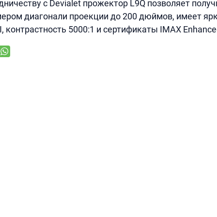
дничеству с Devialet прожектор L9Q позволяет полу
мером диагонали проекции до 200 дюймов, имеет яр
 контрастность 5000:1 и сертификаты IMAX Enhanced 