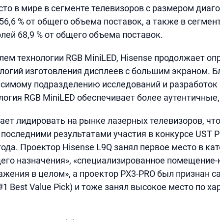
сто в мире в сегменте телевизоров с размером диаго
56,6 % от общего объема поставок, а также в сегмен
олей 68,9 % от общего объема поставок.
лем технологии RGB MiniLED, Hisense продолжает о
логий изготовления дисплеев с большим экраном. Б
исимому подразделению исследований и разработок
ология RGB MiniLED обеспечивает более аутентичные,
ает лидировать на рынке лазерных телевизоров, чт
последними результатами участия в конкурсе UST Pr
ода. Проектор Hisense L9Q занял первое место в ка
го назначения», «специализированное помещение-к
ажения в целом», а проектор PX3-PRO был признан
1 Best Value Pick) и тоже занял высокое место по х