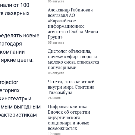
06 августа
нали от 100
Александр Рабинович
те лазерных
возглавил АО
«Евразийское
информационное
агентство Глобал Медиа
пределять новые
Групп»
лагодаря
05 августа
 компании
Диетолог объяснила,
почему кефир, творог и
 яркие цвета.
молоко снова становятся
популярными
о
05 августа
ojector
Что-то, что значит всё:
внутри мира Сонгсина
тегориях
Тиэсомбуна
инотеатр» и
24 июля
 самым выгодным
Цифровая клиника
Биочек об открытии
арактеристикам
хирургического
стационара и новых
возможностях
19 июля