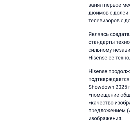
занял первое ме
дюймов с долей 
телевизоров с д
Являясь создате
стандарты техно
сильному незав
Hisense ее техн
Hisense продолж
подтверждается 
Showdown 2025 г
«помещение обще
«качество изобр
предложением (#
изображения.