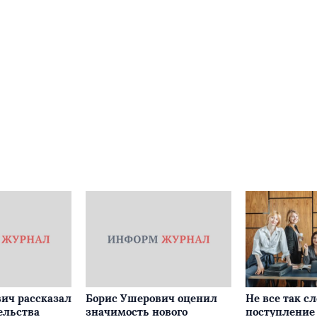
ич рассказал
Борис Ушерович оценил
Не все так с
ельства
значимость нового
поступление 