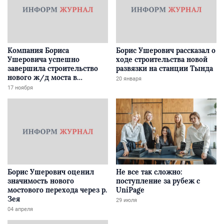
Компания Бориса
Борис Ушерович рассказал о
Ушеровича успешно
ходе строительства новой
завершила строительство
развязки на станции Тында
нового ж/д моста в
20 января
Забайкалье
17 ноября
Борис Ушерович оценил
Не все так сложно:
значимость нового
поступление за рубеж с
мостового перехода через р.
UniPage
Зея
29 июля
04 апреля