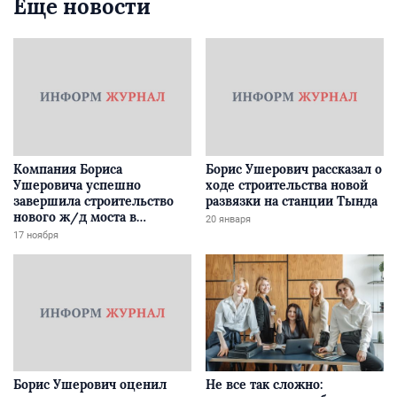
Еще новости
Компания Бориса
Борис Ушерович рассказал о
Ушеровича успешно
ходе строительства новой
завершила строительство
развязки на станции Тында
нового ж/д моста в
20 января
Забайкалье
17 ноября
Борис Ушерович оценил
Не все так сложно: