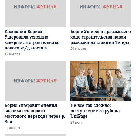
Компания Бориса
Борис Ушерович рассказал о
Ушеровича успешно
ходе строительства новой
завершила строительство
развязки на станции Тында
нового ж/д моста в
20 января
Забайкалье
17 ноября
Борис Ушерович оценил
Не все так сложно:
значимость нового
поступление за рубеж с
мостового перехода через р.
UniPage
Зея
29 июля
04 апреля