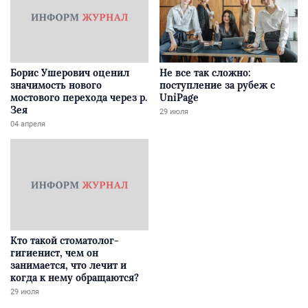
Борис Ушерович оценил
Не все так сложно:
значимость нового
поступление за рубеж с
мостового перехода через р.
UniPage
Зея
29 июля
04 апреля
Кто такой стоматолог-
гигиенист, чем он
занимается, что лечит и
когда к нему обращаются?
29 июля