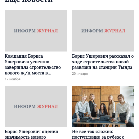
Компания Бориса
Борис Ушерович рассказал о
Ушеровича успешно
ходе строительства новой
завершила строительство
развязки на станции Тында
нового ж/д моста в
20 января
Забайкалье
17 ноября
Борис Ушерович оценил
Не все так сложно:
значимость нового
поступление за рубеж с