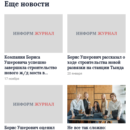
Еще новости
Компания Бориса
Борис Ушерович рассказал о
Ушеровича успешно
ходе строительства новой
завершила строительство
развязки на станции Тында
нового ж/д моста в
20 января
Забайкалье
17 ноября
Борис Ушерович оценил
Не все так сложно: