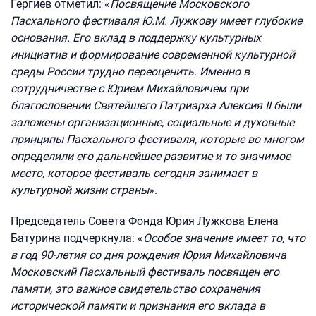
Гергиев отметил: «
Посвящение Московского
Пасхального фестиваля Ю.М. Лужкову имеет глубокие
основания. Его вклад в поддержку культурных
инициатив и формирование современной культурной
среды России трудно переоценить. Именно в
сотрудничестве с Юрием Михайловичем при
благословении Святейшего Патриарха Алексия II были
заложены организационные, социальные и духовные
принципы Пасхального фестиваля, которые во многом
определили его дальнейшее развитие и то значимое
место, которое фестиваль сегодня занимает в
культурной жизни страны
».
Председатель Совета Фонда Юрия Лужкова Елена
Батурина подчеркнула: «
Особое значение имеет то, что
в год 90-летия со дня рождения Юрия Михайловича
Московский Пасхальный фестиваль посвящен его
памяти, это важное свидетельство сохранения
исторической памяти и признания его вклада в