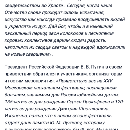
свидетельством во Христе… Сегодня, когда наше
Отечество снова проходит сквозь испытания,
искусство как никогда призвано воодушевлять людей
и укреплять их дух. Дай Бог, чтобы и в нынешний
пасхальный период звон колоколов и песнопения
хоровых коллективов дарили людям радость,
наполняли их сердца светом и надеждой, вдохновляли
на новые свершения
».
Президент Российской Федерации В. В. Путин в своем
приветствии обратился к участникам, организаторам
и гостям мероприятия: «
Приветствую вас на XXV
Московском пасхальном фестивале, посвященном
большим, значимым для
России юбилейным датам:
135-летию со дня рождения Сергея Прокофьева и 120-
летию со дня рождения Дмитрия Шостаковича.
И конечно, важно, что в новом сезоне фестиваль
отдает дань памяти Ю. М. Лужкову, которому
в нынешнем году исполнилось бы 90 лет. Мы знаем,