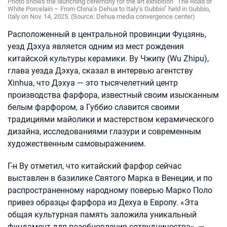
Photo shows the launching ceremony for the art exhibition “The Road of
White Porcelain – From China’s Dehua to Italy’s Gubbio” held in Gubbio,
Italy on Nov. 14, 2025. (Source: Dehua media convergence center)
Расположенный в центральной провинции Фуцзянь,
уезд Дэхуа является одним из мест рождения
китайской культуры керамики. Ву Чжипу (Wu Zhipu),
глава уезда Дэхуа, сказал в интервью агентству
Xinhua, что Дэхуа — это тысячелетний центр
производства фарфора, известный своим изысканным
белым фарфором, а Губбио славится своими
традициями майолики и мастерством керамического
дизайна, исследованиями глазури и современным
художественным самовыражением.
Г-н Ву отметил, что китайский фарфор сейчас
выставлен в базилике Святого Марка в Венеции, и по
распространенному народному поверью Марко Поло
привез образцы фарфора из Дехуа в Европу. «Эта
общая культурная память заложила уникальный
фундамент для возобновления сотрудничества», —