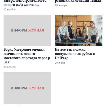
завершила строительство
развязки на станции Тында
нового ж/д моста в
20 января
Забайкалье
17 ноября
Борис Ушерович оценил
Не все так сложно:
значимость нового
поступление за рубеж с
мостового перехода через р.
UniPage
Зея
29 июля
04 апреля