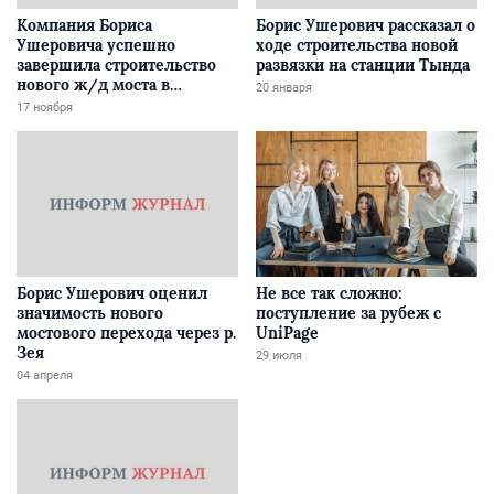
Компания Бориса
Борис Ушерович рассказал о
Ушеровича успешно
ходе строительства новой
завершила строительство
развязки на станции Тында
нового ж/д моста в
20 января
Забайкалье
17 ноября
Борис Ушерович оценил
Не все так сложно:
значимость нового
поступление за рубеж с
мостового перехода через р.
UniPage
Зея
29 июля
04 апреля