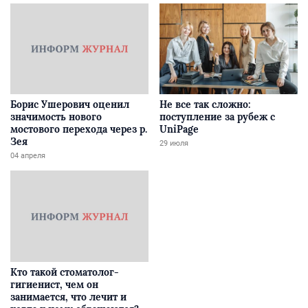
Борис Ушерович оценил
Не все так сложно:
значимость нового
поступление за рубеж с
мостового перехода через р.
UniPage
Зея
29 июля
04 апреля
Кто такой стоматолог-
гигиенист, чем он
занимается, что лечит и