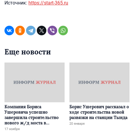
Источник:
https://start-365.ru
Еще новости
Компания Бориса
Борис Ушерович рассказал о
Ушеровича успешно
ходе строительства новой
завершила строительство
развязки на станции Тында
нового ж/д моста в
20 января
Забайкалье
17 ноября